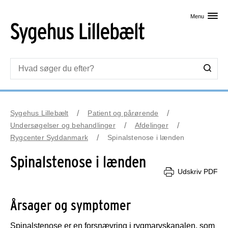
Skip til primært indhold
Menu
Sygehus Lillebælt
Patient og pårørende
Undersøgelser og behandlinger
Afdelinger
Rygcenter Syddanmark
Spinalstenose i lænden
Spinalstenose i lænden
Udskriv PDF
Årsager og symptomer
Spinalstenose er en forsnævring i rygmarvskanalen, som