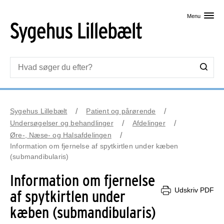
Skip til primært indhold
Menu
Sygehus Lillebælt
Patient og pårørende
Undersøgelser og behandlinger
Afdelinger
Øre-, Næse- og Halsafdelingen
Information om fjernelse af spytkirtlen under kæben
(submandibularis)
Information om fjernelse
Udskriv PDF
af spytkirtlen under
kæben (submandibularis)