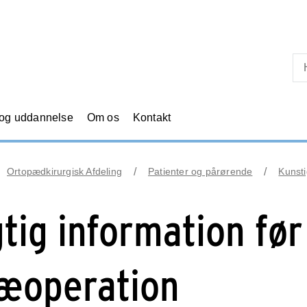
Skip til primært indhold
 og uddannelse
Om os
Kontakt
Ortopædkirurgisk Afdeling
Patienter og pårørende
Kunsti
gtig information før
æoperation