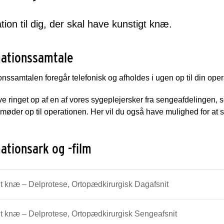
tion til dig, der skal have kunstigt knæ.
mationssamtale
onssamtalen foregår telefonisk og afholdes i ugen op til din oper
ive ringet op af en af vores sygeplejersker fra sengeafdelingen, so
møder op til operationen. Her vil du også have mulighed for at s
ationsark og -film
t knæ – Delprotese, Ortopædkirurgisk Dagafsnit
t knæ – Delprotese, Ortopædkirurgisk Sengeafsnit