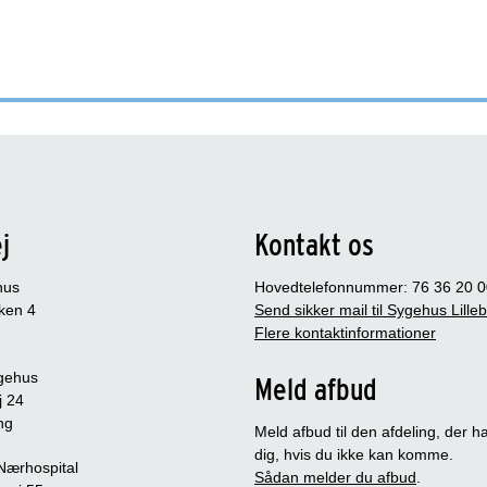
j
Kontakt os
hus
Hovedtelefonnummer: 76 36 20 0
ken 4
Send sikker mail til Sygehus Lille
Flere kontaktinformationer
gehus
Meld afbud
j 24
ng
Meld afbud til den afdeling, der ha
dig, hvis du ikke kan komme.
 Nærhospital
Sådan melder du afbud
.