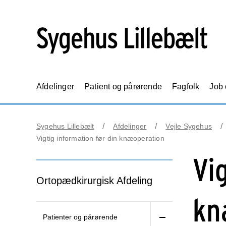
Afdelinger
Patient og pårørende
Fagfolk
Job
Sygehus Lillebælt
Afdelinger
Vejle Sygehus
Vigtig information før din knæoperation
Vi
Ortopædkirurgisk Afdeling
kn
Patienter og pårørende