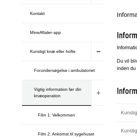
Kontakt
Informa
MineAftaler-app
Infor
Informati
Kunstigt knæ eller hofte
Du vil bl
inden du 
Forundersøgelse i ambulatoriet
Inform
Vigtig information før din
knæoperation
Kunstig
Film 1: Velkommen
Kunstig
Film 2: Ankomst til sygehuset