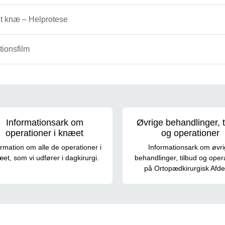
t knæ – Helprotese
tionsfilm
e information
Informationsark om
Øvrige behandlinger, t
operationer i knæet
og operationer
ormation om alle de operationer i
Informationsark om øvr
et, som vi udfører i dagkirurgi.
behandlinger, tilbud og oper
på Ortopædkirurgisk Afde