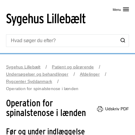
Skip til primært indhold
Menu
Sygehus Lillebælt
Patient og pårørende
Undersøgelser og behandlinger
Afdelinger
Rygcenter Syddanmark
Operation for spinalstenose i lænden
Operation for
Udskriv PDF
spinalstenose i lænden
Før og under indlæggelse