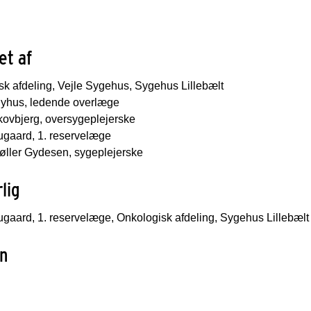
et af
k afdeling, Vejle Sygehus, Sygehus Lillebælt
Nyhus, ledende overlæge
ovbjerg, oversygeplejerske
ugaard, 1. reservelæge
øller Gydesen, sygeplejerske
lig
ugaard, 1. reservelæge, Onkologisk afdeling, Sygehus Lillebælt
n