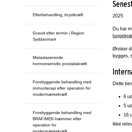
Senest
Efterbehandling, brystkræft
2025
Du har mu
Gravid efter termin i Region
lungekræf
Syddanmark
Ønsker du
bygges, s
Metastaserende
hormonsensitiv prostatakræft
Intern
Forebyggende behandling med
Dette bes
immunterapi efter operation for
modermærkekræft
6 ud
5 ud
Forebyggende behandling med
16 u
BRAF/MEK-hæmmer efter
Ikke rele
operation for
modermærkekræft