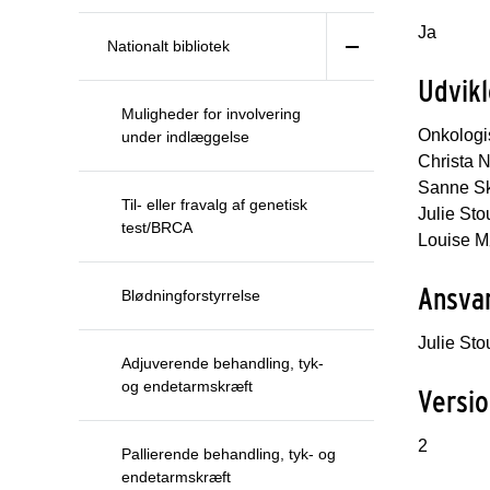
Ja
Nationalt bibliotek
Udvikl
Muligheder for involvering
Onkologis
under indlæggelse
Christa 
Sanne Sk
Til- eller fravalg af genetisk
Julie Sto
test/BRCA
Louise M
Ansvar
Blødningforstyrrelse
Julie Sto
Adjuverende behandling, tyk-
og endetarmskræft
Versio
2
Pallierende behandling, tyk- og
endetarmskræft