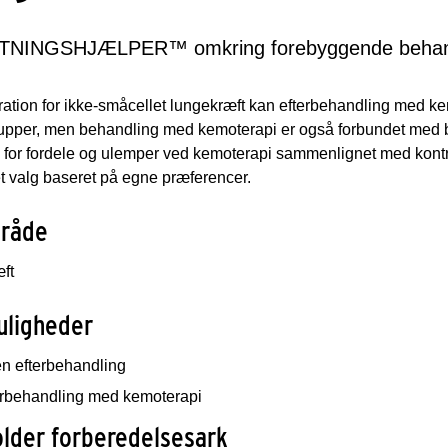
NINGSHJÆLPER™ omkring forebyggende behandli
ration for ikke-småcellet lungekræft kan efterbehandling med ke
rupper, men behandling med kemoterapi er også forbundet med b
 for fordele og ulemper ved kemoterapi sammenlignet med kontro
t valg baseret på egne præferencer.
råde
ft
uligheder
en efterbehandling
erbehandling med kemoterapi
lder forberedelsesark