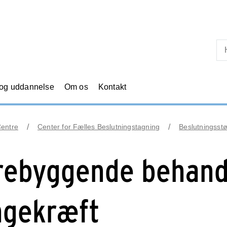
Skip til primært indhold
 og uddannelse
Om os
Kontakt
Centre
Center for Fælles Beslutningstagning
Beslutningsstø
rebyggende behandl
ngekræft