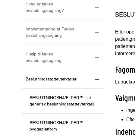
Hvad er fælles
beslutningstagning?
BESLUT
Implementering af Fælles
Efter ope
Beslutningstagning
patientg
patienten
informere
Hjælp til fælles
beslutningstagning
Fagom
Beslutningsstøtteværktøjer
Lungekræ
Valgm
BESLUTNINGSHJÆLPER™ - et
generisk beslutningsstøtteværktøj
Ing
Eft
BESLUTNINGSHJÆLPER™
byggeplatform
Indeho