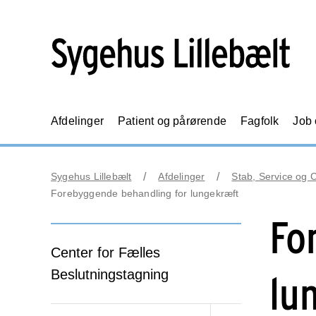
Afdelinger
Patient og pårørende
Fagfolk
Job
Sygehus Lillebælt
Afdelinger
Stab, Service og 
Forebyggende behandling for lungekræft
Fo
Center for Fælles
Beslutningstagning
lu