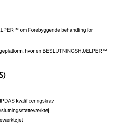
ER™ om Forebyggende behandling for
platform
, hvor en BESLUTNINGSHJÆLPER™
S)
r IPDAS kvalificeringskrav
beslutningsstøtteværktøj
tteværktøjet