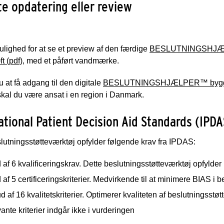
e opdatering eller review
lighed for at se et preview af den færdige
BESLUTNINGSHJÆLP
t (pdf)
, med et påført vandmærke.
 at få adgang til den digitale
BESLUTNINGSHJÆLPER™ bygge
kal du være ansat i en region i Danmark.
ational Patient Decision Aid Standards (IPDA
lutningsstøtteværktøj opfylder følgende krav fra IPDAS:
 af 6 kvalificeringskrav. Dette beslutningsstøtteværktøj opfylde
 af 5 certificeringskriterier. Medvirkende til at minimere BIAS i 
d af 16 kvalitetskriterier. Optimerer kvaliteten af beslutningsstø
vante kriterier indgår ikke i vurderingen