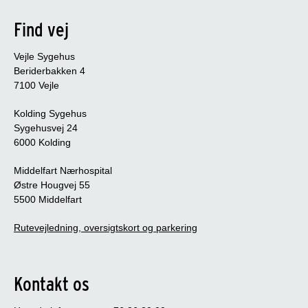
Find vej
Vejle Sygehus
Beriderbakken 4
7100 Vejle
Kolding Sygehus
Sygehusvej 24
6000 Kolding
Middelfart Nærhospital
Østre Hougvej 55
5500 Middelfart
Rutevejledning, oversigtskort og parkering
Kontakt os