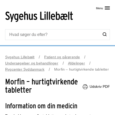
Skip til primært indhold
Menu
Sygehus Lillebælt
Patient og pårørende
Undersøgelser og behandlinger
Afdelinger
Rygcenter Syddanmark
Morfin – hurtigtvirkende tabletter
Morfin – hurtigtvirkende
Udskriv PDF
tabletter
Information om din medicin