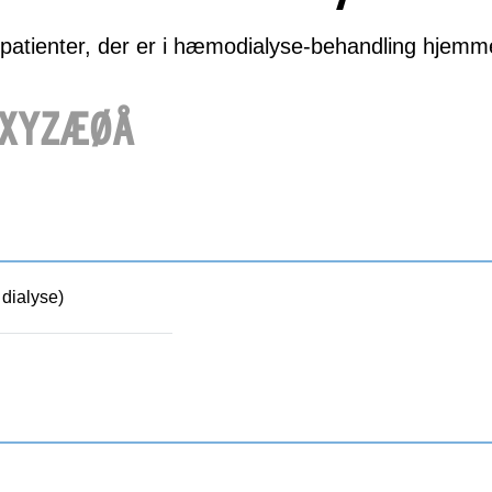
l patienter, der er i hæmodialyse-behandling hjemm
X
Y
Z
Æ
Ø
Å
 dialyse)