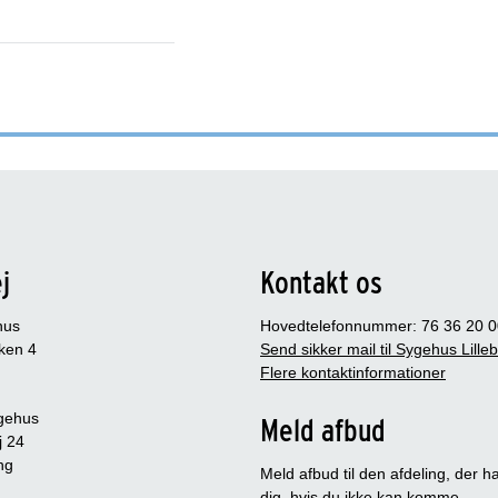
j
Kontakt os
hus
Hovedtelefonnummer: 76 36 20 0
ken 4
Send sikker mail til Sygehus Lille
Flere kontaktinformationer
gehus
Meld afbud
j 24
ng
Meld afbud til den afdeling, der ha
dig, hvis du ikke kan komme.