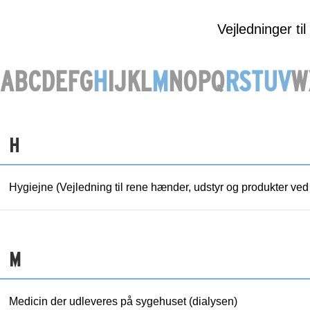
Vejledninger ti
A
B
C
D
E
F
G
H
I
J
K
L
M
N
O
P
Q
R
S
T
U
V
W
H
Hygiejne (Vejledning til rene hænder, udstyr og produkter ved
M
Medicin der udleveres på sygehuset (dialysen)