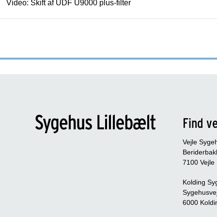
Video: Skift af UDF U9000 plus-filter
Find ve
Vejle Syge
Beriderbak
7100 Vejle
Kolding Sy
Sygehusve
6000 Koldi