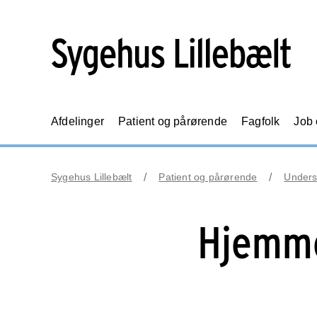
Afdelinger
Patient og pårørende
Fagfolk
Job
Sygehus Lillebælt
Patient og pårørende
Unders
Hjemme