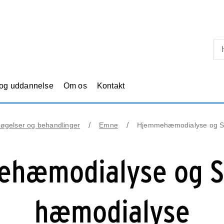
Skip til primært indhold
 og uddannelse
Om os
Kontakt
øgelser og behandlinger
Emne
Hjemmehæmodialyse og S
hæmodialyse og S
hæmodialyse