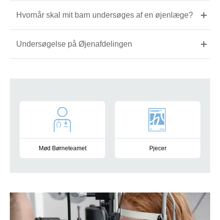
Hvornår skal mit barn undersøges af en øjenlæge?
Undersøgelse på Øjenafdelingen
Mere info
Mød Børneteamet
Pjecer
Du kan møde sygeplejersker, læger, skeleterapeuter og optike
Information om skelen, briller 