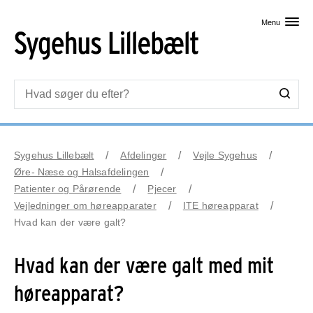
Skip til primært indhold
Menu
Sygehus Lillebælt
Afdelinger
Vejle Sygehus
Øre- Næse og Halsafdelingen
Patienter og Pårørende
Pjecer
Vejledninger om høreapparater
ITE høreapparat
Hvad kan der være galt?
Hvad kan der være galt med mit
høreapparat?