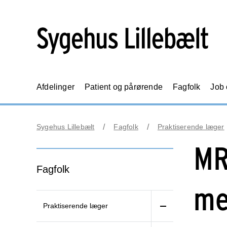
Afdelinger
Patient og pårørende
Fagfolk
Job
Sygehus Lillebælt
Fagfolk
Praktiserende læger
MR
Fagfolk
me
Praktiserende læger