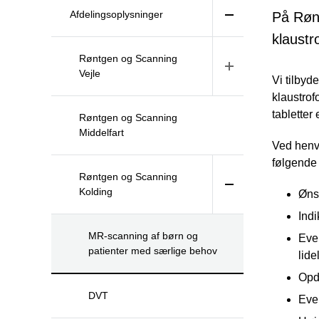
Afdelingsoplysninger
På Rønt
klaustr
Røntgen og Scanning
Vejle
Vi tilbyd
klaustrof
tabletter 
Røntgen og Scanning
Middelfart
Ved henvi
følgende 
Røntgen og Scanning
Kolding
Øns
Indi
MR-scanning af børn og
Even
patienter med særlige behov
lide
Opda
DVT
Even