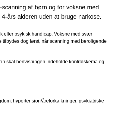
R-scanning af børn og for voksne med
il 4-års alderen uden at bruge narkose.
ysisk eller psykisk handicap. Voksne med svær
 tilbydes dog først, når scanning med beroligende
icin skal henvisningen indeholde kontrolskema og
gdom, hypertension/åreforkalkninger, psykiatriske