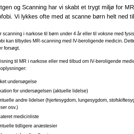
gen og Scanning har vi skabt et trygt miljø for M
ofobi. Vi lykkes ofte med at scanne børn helt ned t
er scanning i narkose til børn under 4 år eller til voksne med f
obi kan tilbydes MR-scanning med IV-beroligende medicin. Dette
er forsøgt.
sning til MR i narkose eller med tilbud om IV-beroligende med
oplysninger:
ket undersøgelse
kation for undersøgelsen (aktuelle lidelse)
tuelle andre lidelser (hjertesygdom, lungesygdom, stofskiftesy
lser osv.)
teret medicinliste
tuelle tidligere anæstesier