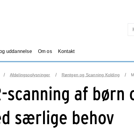
Skip til primært indhold
 og uddannelse
Om os
Kontakt
Afdelingsoplysninger
Røntgen og Scanning Kolding
M
-scanning af børn 
d særlige behov