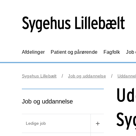
Afdelinger
Patient og pårørende
Fagfolk
Job
Sygehus Lillebælt
Job og uddannelse
Uddanne
Ud
Job og uddannelse
Sy
Ledige job