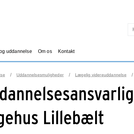
Skip til primært indhold
 og uddannelse
Om os
Kontakt
lse
Uddannelsesmuligheder
Lægelig videreuddannelse
dannelsesansvarlig
gehus Lillebælt