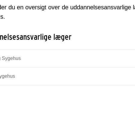
der du en oversigt over de uddannelsesansvarlige 
s.
nelsesansvarlige læger
g Sygehus
Sygehus