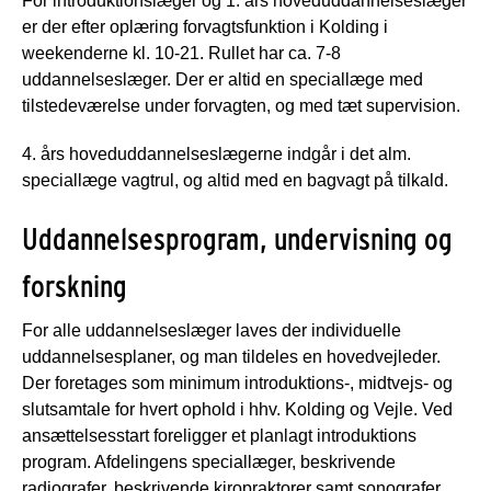
For introduktionslæger og 1. års hoveduddannelseslæger
er der efter oplæring forvagtsfunktion i Kolding i
weekenderne kl. 10-21. Rullet har ca. 7-8
uddannelseslæger. Der er altid en speciallæge med
tilstedeværelse under forvagten, og med tæt supervision.
4. års hoveduddannelseslægerne indgår i det alm.
speciallæge vagtrul, og altid med en bagvagt på tilkald.
Uddannelsesprogram, undervisning og
forskning
For alle uddannelseslæger laves der individuelle
uddannelsesplaner, og man tildeles en hovedvejleder.
Der foretages som minimum introduktions-, midtvejs- og
slutsamtale for hvert ophold i hhv. Kolding og Vejle. Ved
ansættelsesstart foreligger et planlagt introduktions
program. Afdelingens speciallæger, beskrivende
radiografer, beskrivende kiropraktorer samt sonografer