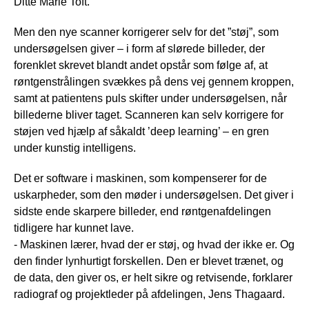
Ditte Marie Toft.
Men den nye scanner korrigerer selv for det ”støj”, som
undersøgelsen giver – i form af slørede billeder, der
forenklet skrevet blandt andet opstår som følge af, at
røntgenstrålingen svækkes på dens vej gennem kroppen,
samt at patientens puls skifter under undersøgelsen, når
billederne bliver taget. Scanneren kan selv korrigere for
støjen ved hjælp af såkaldt ’deep learning’ – en gren
under kunstig intelligens.
Det er software i maskinen, som kompenserer for de
uskarpheder, som den møder i undersøgelsen. Det giver i
sidste ende skarpere billeder, end røntgenafdelingen
tidligere har kunnet lave.
- Maskinen lærer, hvad der er støj, og hvad der ikke er. Og
den finder lynhurtigt forskellen. Den er blevet trænet, og
de data, den giver os, er helt sikre og retvisende, forklarer
radiograf og projektleder på afdelingen, Jens Thagaard.