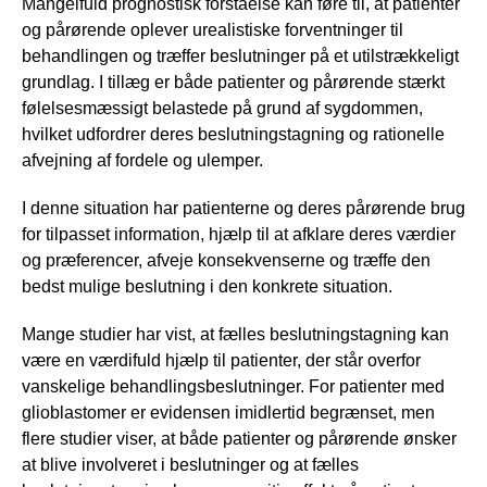
Mangelfuld prognostisk forståelse kan føre til, at patienter
og pårørende oplever urealistiske forventninger til
behandlingen og træffer beslutninger på et utilstrækkeligt
grundlag. I tillæg er både patienter og pårørende stærkt
følelsesmæssigt belastede på grund af sygdommen,
hvilket udfordrer deres beslutningstagning og rationelle
afvejning af fordele og ulemper.
I denne situation har patienterne og deres pårørende brug
for tilpasset information, hjælp til at afklare deres værdier
og præferencer, afveje konsekvenserne og træffe den
bedst mulige beslutning i den konkrete situation.
Mange studier har vist, at fælles beslutningstagning kan
være en værdifuld hjælp til patienter, der står overfor
vanskelige behandlingsbeslutninger. For patienter med
glioblastomer er evidensen imidlertid begrænset, men
flere studier viser, at både patienter og pårørende ønsker
at blive involveret i beslutninger og at fælles