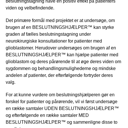
beslutningstagning have en positiv effekt på patienters
viden og velbefindende.
Det primære formål med projektet er at undersøge, om
brugen af en BESLUTNINGSHJÆLPER™ kan styrke
graden af fælles beslutningstagning under
neurokirurgiske konsultationer for patienter med
glioblastomer. Herudover undersøges om brugen af en
BESLUTNINGSHJÆLPER™ kan hjælpe patienter med
glioblastom og deres pårørende til at øge deres viden om
sygdommen og behandlingsmulighederne og mindske
andelen af patienter, der efterfølgende fortryder deres
valg.
For at kunne vurdere om beslutningshjælperen gør en
forskel for patienter og pårørende, vil vi først undersøge
en række samtaler UDEN BESLUTNINGSHJÆLPER™
og efterfølgende en række samtaler MED
BESLUTNINGSHJÆLPER™ og sammenligne disse to