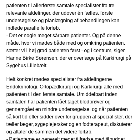
patienten til allerførste samtale specialister fra tre
relevante afdelinger, der udover én fælles, første
undersøgelse og planlægning af behandlingen kan
indlede parallelle forløb.
- Det er nogle meget sårbare patienter. Og på denne
måde, hvor vi mødes både med og omkring patienten,
sætter vi i høj grad patienten først - og i centrum, siger
Hanne Birke Sørensen, der er overlæge på Karkirurgi på
Sygehus Lillebælt.
Helt konkret mødes specialister fra afdelingerne
Endokrinologi, Ortopædkirurgi og Karkirurgi alle med
patienten til den første samtale. Umiddelbart inden
samtalen har patienten fået taget blodprøver og
gennemgået en mindre undersøgelse, og når patienten
så kort tid efter sidder over for gruppen af specialister, der
tæller læger, sygeplejersker og en fodterapeut, diskuterer
og aftaler de sammen det videre forløb.
- Patienterne er generelt meget tilfredse med tilbuddet.