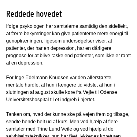
Reddede hovedet
Ifølge psykologen har samtalerne samtidig den sideffekt,
at færre bekymringer kan give patienterne mere energi til
genoptræningen, ligesom undersøgelser viser, at
patienter, der har en depression, har en dårligere
prognose for at blive raske end patienter, som ikke er ramt
af en depression.
For Inge Edelmann Knudsen var den allerstørste,
mentale hurdle, at hun i længere tid vidste, at hun i
slutningen af august skulle køre fra Vejle til Odense
Universitetshospital til et indgreb i hjertet.
Tanken om, hvad der kunne ske på vejen frem og tilbage,
sendte hende helt ud af kurs. Men ved hjælp af flere
samtaler med Trine Lund Veile og ved hjælp af de
selvhjælpsteknikker, hun har fået, lykkedes køreturen