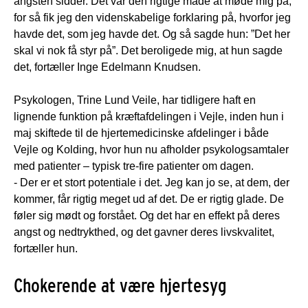
angsten sidder. Det var den rigtige måde at møde mig på,
for så fik jeg den videnskabelige forklaring på, hvorfor jeg
havde det, som jeg havde det. Og så sagde hun: ”Det her
skal vi nok få styr på”. Det beroligede mig, at hun sagde
det, fortæller Inge Edelmann Knudsen.
Psykologen, Trine Lund Veile, har tidligere haft en
lignende funktion på kræftafdelingen i Vejle, inden hun i
maj skiftede til de hjertemedicinske afdelinger i både
Vejle og Kolding, hvor hun nu afholder psykologsamtaler
med patienter – typisk tre-fire patienter om dagen.
- Der er et stort potentiale i det. Jeg kan jo se, at dem, der
kommer, får rigtig meget ud af det. De er rigtig glade. De
føler sig mødt og forstået. Og det har en effekt på deres
angst og nedtrykthed, og det gavner deres livskvalitet,
fortæller hun.
Chokerende at være hjertesyg