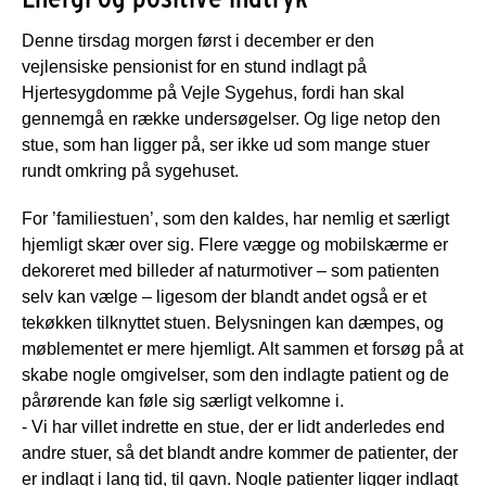
Denne tirsdag morgen først i december er den
vejlensiske pensionist for en stund indlagt på
Hjertesygdomme på Vejle Sygehus, fordi han skal
gennemgå en række undersøgelser. Og lige netop den
stue, som han ligger på, ser ikke ud som mange stuer
rundt omkring på sygehuset.
For ’familiestuen’, som den kaldes, har nemlig et særligt
hjemligt skær over sig. Flere vægge og mobilskærme er
dekoreret med billeder af naturmotiver – som patienten
selv kan vælge – ligesom der blandt andet også er et
tekøkken tilknyttet stuen. Belysningen kan dæmpes, og
møblementet er mere hjemligt. Alt sammen et forsøg på at
skabe nogle omgivelser, som den indlagte patient og de
pårørende kan føle sig særligt velkomne i.
- Vi har villet indrette en stue, der er lidt anderledes end
andre stuer, så det blandt andre kommer de patienter, der
er indlagt i lang tid, til gavn. Nogle patienter ligger indlagt