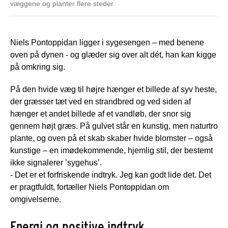
væggene og planter flere steder.
Niels Pontoppidan ligger i sygesengen – med benene
oven på dynen - og glæder sig over alt dét, han kan kigge
på omkring sig.
På den hvide væg til højre hænger et billede af syv heste,
der græsser tæt ved en strandbred og ved siden af
hænger et andet billede af et vandløb, der snor sig
gennem højt græs. På gulvet står en kunstig, men naturtro
plante, og oven på et skab skaber hvide blomster – også
kunstige – en imødekommende, hjemlig stil, der bestemt
ikke signalerer ’sygehus’.
- Det er et forfriskende indtryk. Jeg kan godt lide det. Det
er pragtfuldt, fortæller Niels Pontoppidan om
omgivelserne.
Energi og positive indtryk