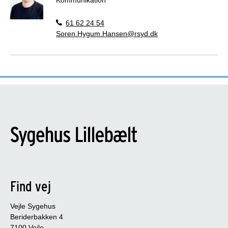
61 62 24 54
Soren.Hygum.Hansen@rsyd.dk
Find vej
Vejle Sygehus
Beriderbakken 4
7100 Vejle