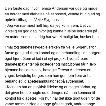
Den første dag, hvor Teresa Andersen var ude og møde
en borger med diabetes på et bosted, vendte hun glad og
opløftet tilbage til Vejle Sygehus.
- Jeg var nærmest helt høj, da jeg kom hjem. Det var
virkelig en god dag, hvor jeg kunne hjælpe borgeren på
en måde, som det aldrig har været muligt før, husker hun.
I maj tog diabetessygeplejersken fra Vejle Sygehus for
første gang ud til en kontrol og en behandling i en borgers
eget hjem. Som et led i et nyt projekt, hvor sårbare
diabetespatienter på bosteder og institutioner får hjælp
hjemme hos dem selv, besøgte Teresa Andersen en
yngre, kvindelig borger, som hun gennem flere år har
behandlet i diabetesambulatoriet på sygehuset.
- Kvinden har en psykisk lidelse og er meget sårbar, og
det giver hende nogle udfordringer, når hun kommer til
kontrol for diabetes. For hun har det ikke godt uden for de
vante rammer. Nogle gange går det godt, andre gange