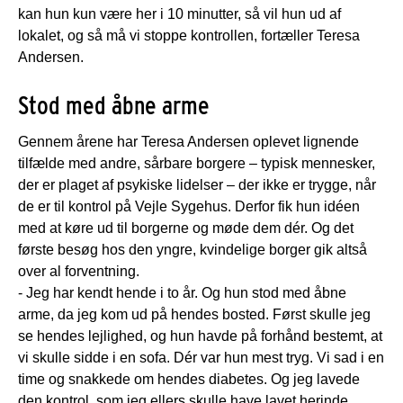
kan hun kun være her i 10 minutter, så vil hun ud af
lokalet, og så må vi stoppe kontrollen, fortæller Teresa
Andersen.
Stod med åbne arme
Gennem årene har Teresa Andersen oplevet lignende
tilfælde med andre, sårbare borgere – typisk mennesker,
der er plaget af psykiske lidelser – der ikke er trygge, når
de er til kontrol på Vejle Sygehus. Derfor fik hun idéen
med at køre ud til borgerne og møde dem dér. Og det
første besøg hos den yngre, kvindelige borger gik altså
over al forventning.
- Jeg har kendt hende i to år. Og hun stod med åbne
arme, da jeg kom ud på hendes bosted. Først skulle jeg
se hendes lejlighed, og hun havde på forhånd bestemt, at
vi skulle sidde i en sofa. Dér var hun mest tryg. Vi sad i en
time og snakkede om hendes diabetes. Og jeg lavede
den kontrol, som jeg ellers skulle have lavet herinde,