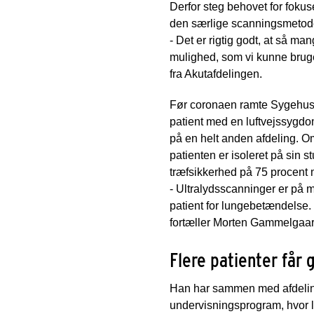
Derfor steg behovet for fokus
den særlige scanningsmetode, 
- Det er rigtig godt, at så m
mulighed, som vi kunne bruge
fra Akutafdelingen.
Før coronaen ramte Sygehus Li
patient med en luftvejssygdom 
på en helt anden afdeling. O
patienten er isoleret på sin 
træfsikkerhed på 75 procent 
- Ultralydsscanninger er på
patient for lungebetændelse.
fortæller Morten Gammelgaa
Flere patienter får 
Han har sammen med afdeling
undervisningsprogram, hvor l