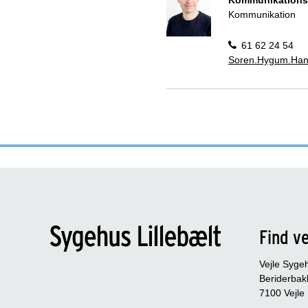
Kommunikations
Kommunikation
61 62 24 54
Soren.Hygum.Han
Find ve
Vejle Syge
Beriderbak
7100 Vejle