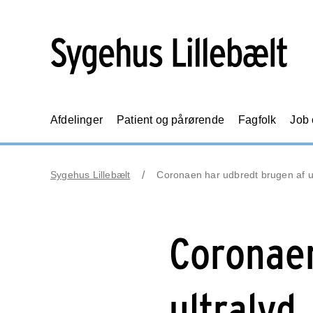
Afdelinger
Patient og pårørende
Fagfolk
Job
Sygehus Lillebælt
Coronaen har udbredt brugen af ul
Coronaen
ultralyd