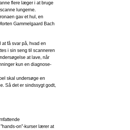
nne flere læger i at bruge
dsscanne lungerne.
oronaen gav et hul, en
æge Morten Gammelgaard Bach
 at få svar på, hvad en
tes i sin seng til scanneren
ndersøgelse at lave, når
anninger kun en diagnose-
pel skal undersøge en
. Så det er sindssygt godt,
omfattende
 ”hands-on”-kurser lærer at