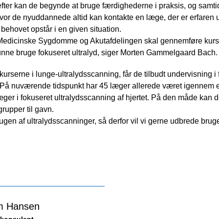
efter kan de begynde at bruge færdighederne i praksis, og samti
hvor de nyuddannede altid kan kontakte en læge, der er erfaren 
behovet opstår i en given situation.
å Medicinske Sygdomme og Akutafdelingen skal gennemføre kursern
kunne bruge fokuseret ultralyd, siger Morten Gammelgaard Bach.
rserne i lunge-ultralydsscanning, får de tilbudt undervisning i
. På nuværende tidspunkt har 45 læger allerede været igennem e
ger i fokuseret ultralydsscanning af hjertet. På den måde kan d
grupper til gavn.
 brugen af ultralydsscanninger, så derfor vil vi gerne udbrede brug
m Hansen