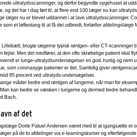
erede ultralydsscanninger, og derfor begyndte sygehuset at udda
og det har i dag ført til, at flere end 100 læger nu kan ultraly
ange læger nu er blevet uddannet i at lave ultralydsscanninger. C
 som et løftestang til at få det udbredt, fortæller afdelingsl
llebælt, brugte lægerne typisk røntgen- eller CT-scanninger til
fejler. Men det medfører, at den ofte skrøbelige patient skal flyt
mvendt er lunge-ultralydsundersøgelser en god, hurtig og nem u
stue, som coronasyge patienter er det. Samtidig giver røntgensc
mod 95 procent ved ultralyds-undersøgelser.
 mange måder bedre end røntgen af lungerne, når man for eksem
 Man kan bedre se væsken i lungerne og dermed bedre behandle
rd Bach.
gavn af det
slæge Dorte Patuel Andersen været med til at igangsætte et 
æger på de to afdelinger via e-learningskurser og efterfølgende