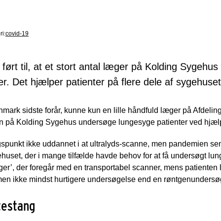
ri:
covid-19
rt til, at et stort antal læger på Kolding Sygehus 
er. Det hjælper patienter på flere dele af sygehuset
ark sidste forår, kunne kun en lille håndfuld læger på Afdelin
på Kolding Sygehus undersøge lungesyge patienter ved hjælp 
spunkt ikke uddannet i at ultralyds-scanne, men pandemien sen
huset, der i mange tilfælde havde behov for at få undersøgt lu
er’, der foregår med en transportabel scanner, mens patienten l
men ikke mindst hurtigere undersøgelse end en røntgenundersø
testang