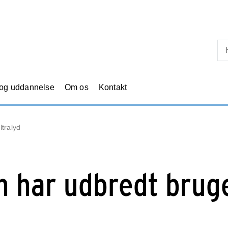
Skip til primært indhold
 og uddannelse
Om os
Kontakt
tralyd
 har udbredt brug