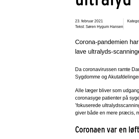
23. februar 2021
Katego
Tekst: Søren Hygum Hansen
Corona-pandemien har fø
lave ultralyds-scanning
Da coronavirussen ramte Danm
Sygdomme og Akutafdelingen 
Alle læger bliver som udgang
coronasyge patienter på syge
’fokuserede ultralydsscanning
giver både en mere præcis, 
Coronaen var en løf