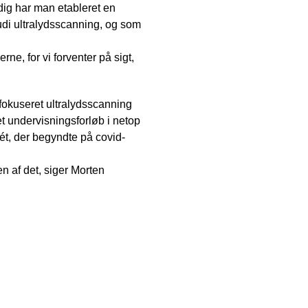
dig har man etableret en
udi ultralydsscanning, og som
e, for vi forventer på sigt,
 fokuseret ultralydsscanning
t undervisningsforløb i netop
ét, der begyndte på covid-
en af det, siger Morten