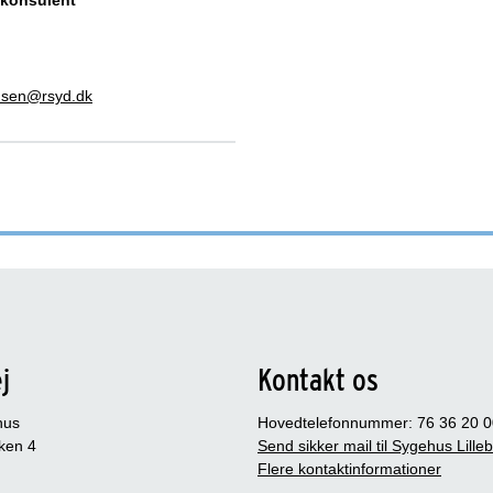
konsulent
sen@rsyd.dk
j
Kontakt os
hus
Hovedtelefonnummer: 76 36 20 0
ken 4
Send sikker mail til Sygehus Lille
Flere kontaktinformationer