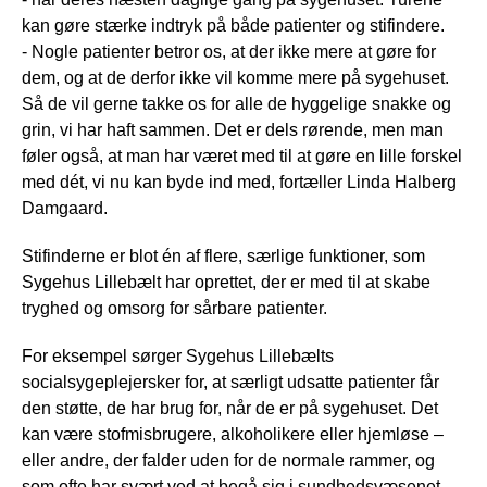
kan gøre stærke indtryk på både patienter og stifindere.
- Nogle patienter betror os, at der ikke mere at gøre for
dem, og at de derfor ikke vil komme mere på sygehuset.
Så de vil gerne takke os for alle de hyggelige snakke og
grin, vi har haft sammen. Det er dels rørende, men man
føler også, at man har været med til at gøre en lille forskel
med dét, vi nu kan byde ind med, fortæller Linda Halberg
Damgaard.
Stifinderne er blot én af flere, særlige funktioner, som
Sygehus Lillebælt har oprettet, der er med til at skabe
tryghed og omsorg for sårbare patienter.
For eksempel sørger Sygehus Lillebælts
socialsygeplejersker for, at særligt udsatte patienter får
den støtte, de har brug for, når de er på sygehuset. Det
kan være stofmisbrugere, alkoholikere eller hjemløse –
eller andre, der falder uden for de normale rammer, og
som ofte har svært ved at begå sig i sundhedsvæsenet.