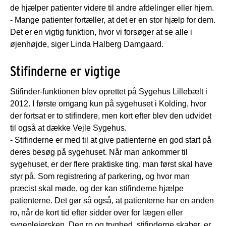
de hjælper patienter videre til andre afdelinger eller hjem.
- Mange patienter fortæller, at det er en stor hjælp for dem.
Det er en vigtig funktion, hvor vi forsøger at se alle i
øjenhøjde, siger Linda Halberg Damgaard.
Stifinderne er vigtige
Stifinder-funktionen blev oprettet på Sygehus Lillebælt i
2012. I første omgang kun på sygehuset i Kolding, hvor
der fortsat er to stifindere, men kort efter blev den udvidet
til også at dække Vejle Sygehus.
- Stifinderne er med til at give patienterne en god start på
deres besøg på sygehuset. Når man ankommer til
sygehuset, er der flere praktiske ting, man først skal have
styr på. Som registrering af parkering, og hvor man
præcist skal møde, og der kan stifinderne hjælpe
patienterne. Det gør så også, at patienterne har en anden
ro, når de kort tid efter sidder over for lægen eller
sygeplejersken. Den ro og tryghed, stifinderne skaber, er