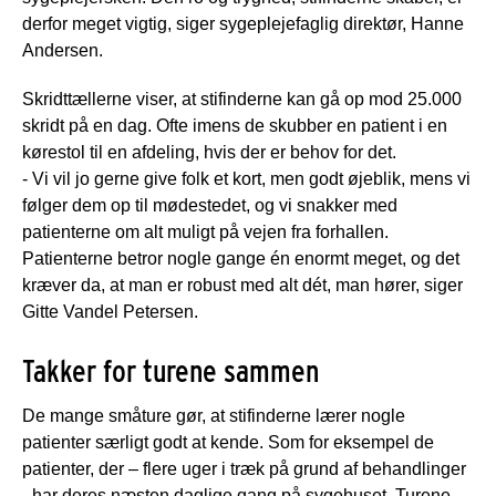
derfor meget vigtig, siger sygeplejefaglig direktør, Hanne
Andersen.
Skridttællerne viser, at stifinderne kan gå op mod 25.000
skridt på en dag. Ofte imens de skubber en patient i en
kørestol til en afdeling, hvis der er behov for det.
- Vi vil jo gerne give folk et kort, men godt øjeblik, mens vi
følger dem op til mødestedet, og vi snakker med
patienterne om alt muligt på vejen fra forhallen.
Patienterne betror nogle gange én enormt meget, og det
kræver da, at man er robust med alt dét, man hører, siger
Gitte Vandel Petersen.
Takker for turene sammen
De mange småture gør, at stifinderne lærer nogle
patienter særligt godt at kende. Som for eksempel de
patienter, der – flere uger i træk på grund af behandlinger
- har deres næsten daglige gang på sygehuset. Turene