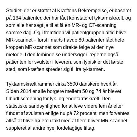
Studiet, der er støttet af Kræftens Bekæmpelse, er baseret
på 134 patienter, der har fået konstateret tyktarmskræft, og
som alle har sagt ja til at få en MR- og CT-scanning
samme dag. Og i fremtiden vil patientgruppen altid blive
MR-scannet – først i marts havde 80 patienter fået hele
kroppen MR-scannet som direkte følge af den nye
metode. I den forbindelse undersøger lægerne også
patienten for svulster i leveren, som typisk er det første
sted, som kræften spreder sig til fra tyktarmen.
Tyktarmskræft rammer cirka 3500 danskere hvert år.
Siden 2014 er alle borgere mellem 50 og 74 år blevet
tilbudt screening for tyk- og endetarmskræft. Den
statistiske sandsynlighed for at leve videre fem år efter
fundet af svulsten er lige nu på 72 procent, men forventes
altså at blive højere i takt med at flere bliver MR-scannet
suppleret af andre nye, fordelagtige tiltag.