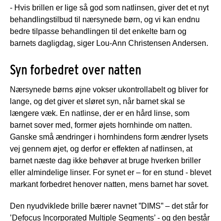
- Hvis brillen er lige så god som natlinsen, giver det et nyt
behandlingstilbud til nærsynede børn, og vi kan endnu
bedre tilpasse behandlingen til det enkelte barn og
barnets dagligdag, siger Lou-Ann Christensen Andersen.
Syn forbedret over natten
Nærsynede børns øjne vokser ukontrollabelt og bliver for
lange, og det giver et sløret syn, når barnet skal se
længere væk. En natlinse, der er en hård linse, som
barnet sover med, former øjets hornhinde om natten.
Ganske små ændringer i hornhindens form ændrer lysets
vej gennem øjet, og derfor er effekten af natlinsen, at
barnet næste dag ikke behøver at bruge hverken briller
eller almindelige linser. For synet er – for en stund - blevet
markant forbedret henover natten, mens barnet har sovet.
Den nyudviklede brille bærer navnet ”DIMS” – det står for
’Defocus Incorporated Multiple Segments’ - og den består