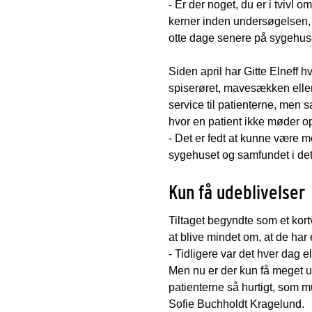
- Er der noget, du er i tvivl 
kerner inden undersøgelsen, f
otte dage senere på sygehuse
Siden april har Gitte Elneff h
spiserøret, mavesækken eller
service til patienterne, men s
hvor en patient ikke møder o
- Det er fedt at kunne være m
sygehuset og samfundet i det h
Kun få udeblivelser
Tiltaget begyndte som et kortv
at blive mindet om, at de har
- Tidligere var det hver dag 
Men nu er der kun få meget ud
patienterne så hurtigt, som m
Sofie Buchholdt Kragelund.