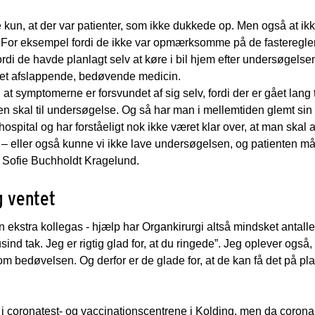
e kun, at der var patienter, som ikke dukkede op. Men også at ikk
. For eksempel fordi de ikke var opmærksomme på de fasteregler,
rdi de havde planlagt selv at køre i bil hjem efter undersøgelsen.
 fået afslappende, bedøvende medicin.
at symptomerne er forsvundet af sig selv, fordi der er gået lang ti
enten skal til undersøgelse. Og så har man i mellemtiden glemt sin
hospital og har forståeligt nok ikke været klar over, at man skal 
– eller også kunne vi ikke lave undersøgelsen, og patienten m
 Sofie Buchholdt Kragelund.
g ventet
 ekstra kollegas - hjælp har Organkirurgi altså mindsket antallet
Tusind tak. Jeg er rigtig glad for, at du ringede”. Jeg oplever også
m bedøvelsen. Og derfor er de glade for, at de kan få det på pl
n i coronatest- og vaccinationscentrene i Kolding, men da coro