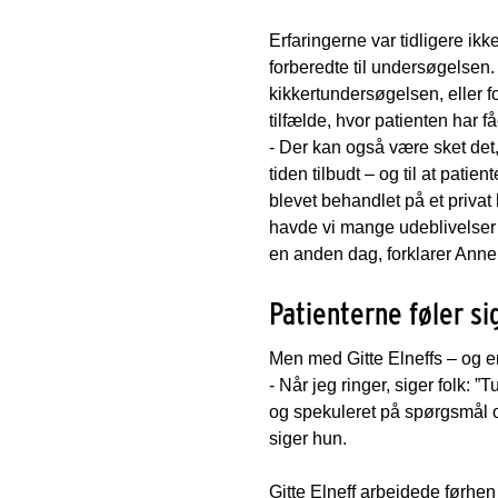
Erfaringerne var tidligere ikk
forberedte til undersøgelsen
kikkertundersøgelsen, eller fo
tilfælde, hvor patienten har
- Der kan også være sket det, 
tiden tilbudt – og til at pati
blevet behandlet på et privat 
havde vi mange udeblivelser 
en anden dag, forklarer Anne
Patienterne føler si
Men med Gitte Elneffs – og en
- Når jeg ringer, siger folk: ”
og spekuleret på spørgsmål o
siger hun.
Gitte Elneff arbejdede førhe