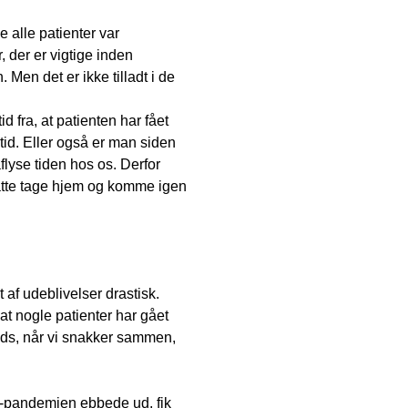
e alle patienter var
 der er vigtige inden
 Men det er ikke tilladt i de
d fra, at patienten har fået
 tid. Eller også er man siden
aflyse tiden hos os. Derfor
åtte tage hjem og komme igen
 af udeblivelser drastisk.
, at nogle patienter har gået
ads, når vi snakker sammen,
na-pandemien ebbede ud, fik