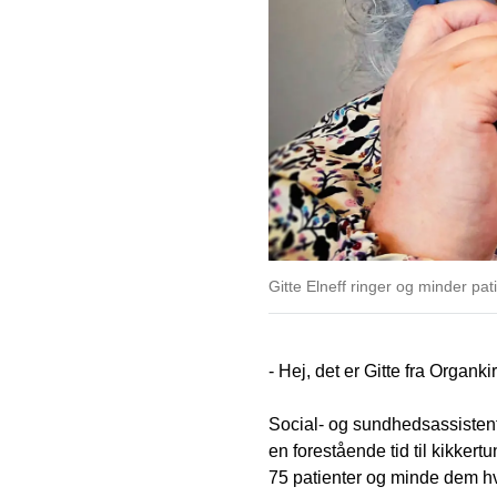
Gitte Elneff ringer og minder pa
- Hej, det er Gitte fra Organ
Social- og sundhedsassistent 
en forestående tid til kikkert
75 patienter og minde dem hve