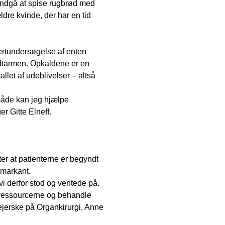
l undgå at spise rugbrød med
dre kvinde, der har en tid
kkertundersøgelse af enten
yndtarmen. Opkaldene er en
llet af udeblivelser – altså
 måde kan jeg hjælpe
er Gitte Elneff.
ter at patienterne er begyndt
 markant.
vi derfor stod og ventede på.
e ressourcerne og behandle
lejerske på Organkirurgi, Anne