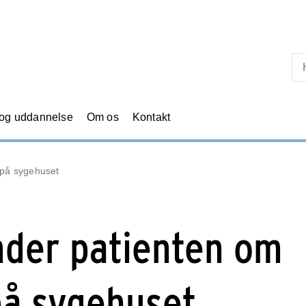
Skip til primært indhold
 og uddannelse
Om os
Kontakt
 på sygehuset
nder patienten om
på sygehuset