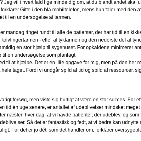
om? Jeg vil i hvert fald lige minde dig om, at du blandt andet ska
orklarer Gitte i den blå mobiltelefon, mens hun taler med den æl
t til en undersøgelse af tarmen.
ver mandag ringet rundt til alle de patienter, der har tid til en ki
 tolvfingertarmen - eller af tyktarmen og den nederste del af t
amtidig en stor hjælp til sygehuset. For opkaldene minimerer anta
p til en undersøgelse som planlagt.
ed til at hjælpe. Det er én lille opgave for mig, men på den her
ele taget. Fordi vi undgår spild af tid og spild af ressourcer, sig
arigt forsøg, men viste sig hurtigt at være en stor succes. For ef
 en tid én uge senere, er antallet af udeblivelser mindsket meget
eller næsten hver dag, at vi havde patienter, der udeblev, og som 
eblivelser. Så det er fantastisk og fedt, at vi bedre kan udnytt
uligt. For det er jo dét, som det handler om, forklarer oversygep