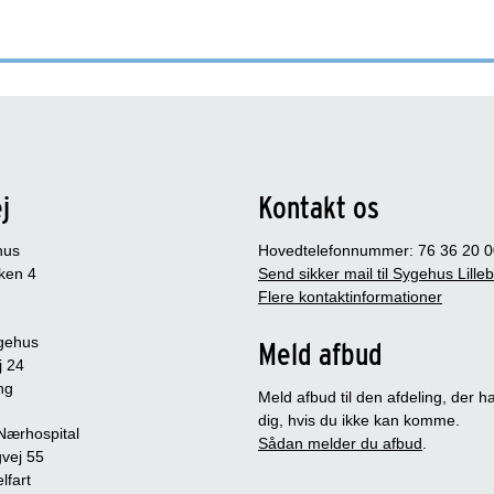
j
Kontakt os
hus
Hovedtelefonnummer: 76 36 20 0
ken 4
Send sikker mail til Sygehus Lille
Flere kontaktinformationer
gehus
Meld afbud
j 24
ng
Meld afbud til den afdeling, der ha
dig, hvis du ikke kan komme.
 Nærhospital
Sådan melder du afbud
.
vej 55
lfart