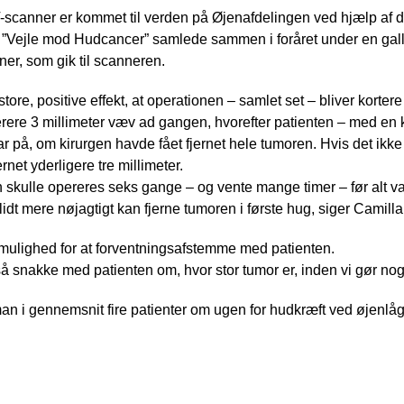
anner er kommet til verden på Øjenafdelingen ved hjælp af 
Vejle mod Hudcancer” samlede sammen i foråret under en galla
ner, som gik til scanneren.
re, positive effekt, at operationen – samlet set – bliver kortere 
erere 3 millimeter væv ad gangen, hvorefter patienten – med en kla
r på, om kirurgen havde fået fjernet hele tumoren. Hvis det ikke v
net yderligere tre millimeter.
en skulle opereres seks gange – og vente mange timer – før alt va
lidt mere nøjagtigt kan fjerne tumoren i første hug, siger Camill
mulighed for at forventningsafstemme med patienten.
å snakke med patienten om, hvor stor tumor er, inden vi gør nog
n i gennemsnit fire patienter om ugen for hudkræft ved øjenlåg