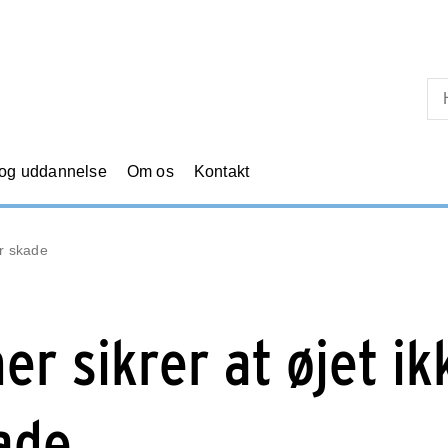
Skip til primært indhold
 og uddannelse
Om os
Kontakt
er skade
er sikrer at øjet ik
ade