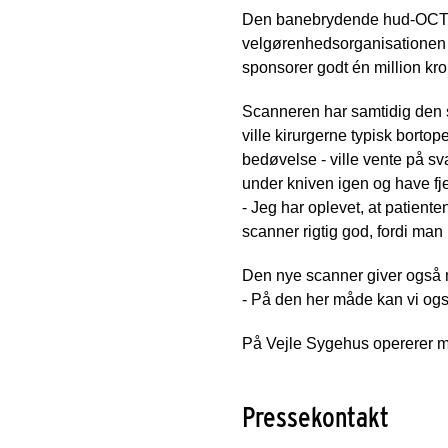
Den banebrydende hud-OCT-sc
velgørenhedsorganisationen ”
sponsorer godt én million kro
Scanneren har samtidig den sto
ville kirurgerne typisk bortop
bedøvelse - ville vente på sva
under kniven igen og have fjer
- Jeg har oplevet, at patient
scanner rigtig god, fordi man 
Den nye scanner giver også 
- På den her måde kan vi ogs
På Vejle Sygehus opererer ma
Pressekontakt