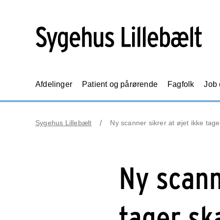
Afdelinger
Patient og pårørende
Fagfolk
Job
Sygehus Lillebælt
Ny scanner sikrer at øjet ikke tag
Ny scann
tager sk