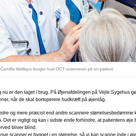
 Camilla Wellejus bruger hud-OCT-scanneren på en patient.
og nu er den taget i brug. På Øjenafdelingen på Vejle Sygehus g
ner, når de skal bortoperere hudkræft på øjenlåg.
edre og mere præcist end andre scannere størrelsesbedømme k
Det er vigtigt og kan i sidste ende forhindre, at patientens øje b
erved bliver blind.
 nye scanner er bygget i en størrelse, så vi kan scanne inde i øj