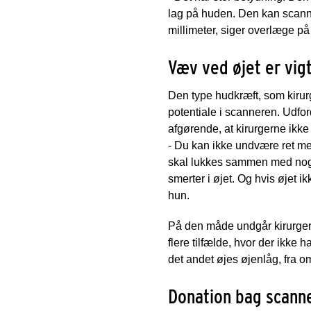
lag på huden. Den kan scanne 
millimeter, siger overlæge p
Væv ved øjet er vigt
Den type hudkræft, som kirurg
potentiale i scanneren. Udford
afgørende, at kirurgerne ikke
- Du kan ikke undvære ret meg
skal lukkes sammen med noget,
smerter i øjet. Og hvis øjet ikk
hun.
På den måde undgår kirurgern
flere tilfælde, hvor der ikke 
det andet øjes øjenlåg, fra o
Donation bag scann