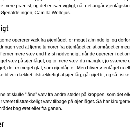
mere præcist, og det er især vigtigt, når det angår øjenlågskirur
å Øjenafdelingen, Camilla Wellejus.
igt
erne opererer væk fra øjenlåget, er meget almindelig, og derfor 
ringen ved at fjerne tumorer fra øjenlåget er, at området er mege
 fjerner mere væv end højst nødvendigt, når de opererer i det o
et væv på øjenlåget, og jo mere væv, du mangler, jo sværere er 
 der er meget glat, som øjenlåg er. Men bliver øjenlåget ru ell
e bliver dækket tilstrækkeligt af øjenlåg, går øjet til, og så risike
e at skulle ”låne” væv fra andre steder på kroppen, som det ell
har været tilstrækkeligt væv tilbage på øjenlåget. Så har kirurger
mrådet bag øret eller fra ganen.
er