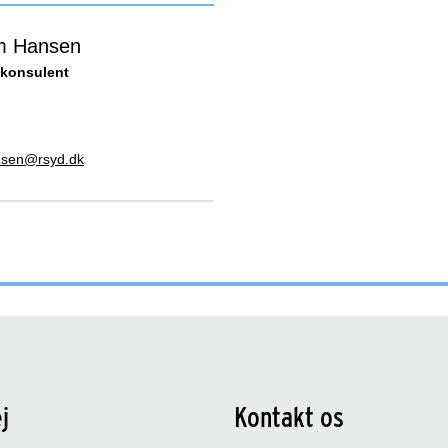
m Hansen
konsulent
sen@rsyd.dk
j
Kontakt os