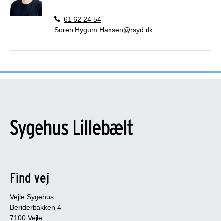
61 62 24 54
Soren.Hygum.Hansen@rsyd.dk
Find vej
Vejle Sygehus
Beriderbakken 4
7100 Vejle