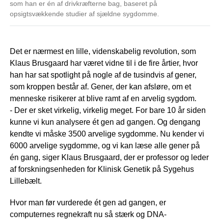
som han er én af drivkræfterne bag, baseret på
opsigtsvækkende studier af sjældne sygdomme.
Det er nærmest en lille, videnskabelig revolution, som
Klaus Brusgaard har været vidne til i de fire årtier, hvor
han har sat spotlight på nogle af de tusindvis af gener,
som kroppen består af. Gener, der kan afsløre, om et
menneske risikerer at blive ramt af en arvelig sygdom.
- Der er sket virkelig, virkelig meget. For bare 10 år siden
kunne vi kun analysere ét gen ad gangen. Og dengang
kendte vi måske 3500 arvelige sygdomme. Nu kender vi
6000 arvelige sygdomme, og vi kan læse alle gener på
én gang, siger Klaus Brusgaard, der er professor og leder
af forskningsenheden for Klinisk Genetik på Sygehus
Lillebælt.
Hvor man før vurderede ét gen ad gangen, er
computernes regnekraft nu så stærk og DNA-