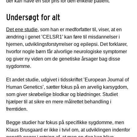
der kan have en stor pris for den enkelte patient.
Undersøgt for alt
Det ene studie
, som han er medforfatter til, viser, at en
ændring i genet ’CELSR1’ kan føre til misdannelser i
hjernen, udviklingsforstyrrelser og epilepsi. Det forklarer,
hvorfor nogle børn får alvorlige neurologiske symptomer
og giver ny viden om de genetiske årsager bag disse
sygdomme.
Et andet studie, udgivet i tidsskriftet ’European Journal of
Human Genetics’, sætter fokus på en arvelig karsygdom,
som giver skrøbelige blodkar og blødninger. Studiet
hjælper til at sikre en mere målrettet behandling i
fremtiden.
Begge studier har fokus på specifikke sygdomme, men
Klaus Brusgaard er ikke i tvivl om, at udviklingen indenfor