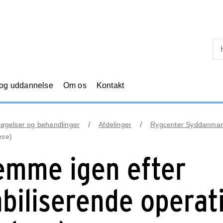
Skip til primært indhold
 og uddannelse
Om os
Kontakt
øgelser og behandlinger
Afdelinger
Rygcenter Syddanmar
ese)
emme igen efter
abiliserende operat