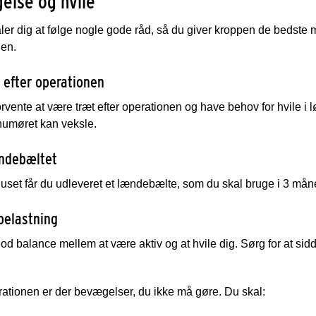
else og hvile
ler dig at følge nogle gode råd, så du giver kroppen de bedste m
nen.
 efter operationen
rvente at være træt efter operationen og have behov for hvile i l
humøret kan veksle.
ndebæltet
set får du udleveret et lændebælte, som du skal bruge i 3 måned
belastning
od balance mellem at være aktiv og at hvile dig. Sørg for at sidd
rationen er der bevægelser, du ikke må gøre. Du skal: