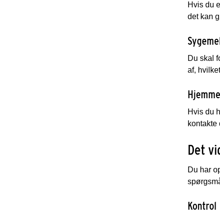
Hvis du e
det kan g
Sygeme
Du skal f
af, hvilk
Hjemme
Hvis du h
kontakte 
Det vi
Du har op
spørgsmål
Kontrol