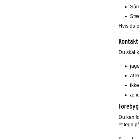
Sår
Stæ
Hvis du o
Kontakt
Du skal k
jage
at k
ikke
ændr
Forebyg
Du kan fo
et tegn p