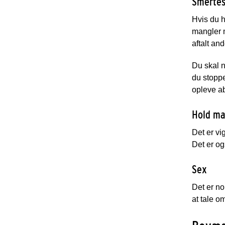
Smertes
Hvis du h
mangler m
aftalt and
Du skal n
du stoppe
opleve ab
Hold ma
Det er vi
Det er ogs
Sex
Det er no
at tale o