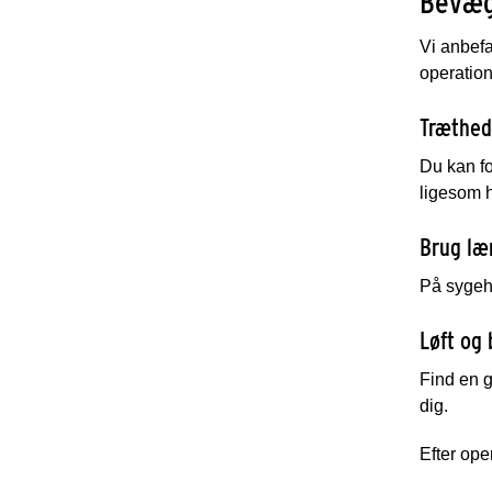
Bevæg
Vi anbefa
operatio
Træthed
Du kan fo
ligesom 
Brug læ
På sygehu
Løft og 
Find en g
dig.
Efter ope