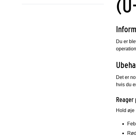
(U
Inform
Du er ble
operatio
Ubeha
Det er no
hvis du e
Reager 
Hold øje 
Feb
Rød