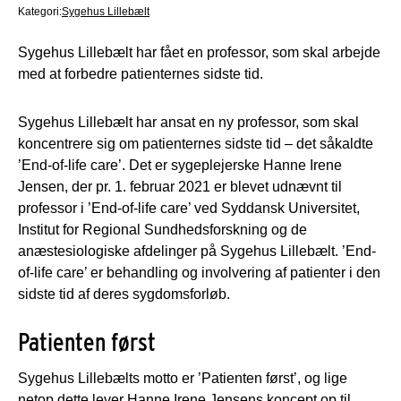
Kategori:
Sygehus Lillebælt
Sygehus Lillebælt har fået en professor, som skal arbejde
med at forbedre patienternes sidste tid.
Sygehus Lillebælt har ansat en ny professor, som skal
koncentrere sig om patienternes sidste tid – det såkaldte
’End-of-life care’. Det er sygeplejerske Hanne Irene
Jensen, der pr. 1. februar 2021 er blevet udnævnt til
professor i ’End-of-life care’ ved Syddansk Universitet,
Institut for Regional Sundhedsforskning og de
anæstesiologiske afdelinger på Sygehus Lillebælt. ’End-
of-life care’ er behandling og involvering af patienter i den
sidste tid af deres sygdomsforløb.
Patienten først
Sygehus Lillebælts motto er ’Patienten først’, og lige
netop dette lever Hanne Irene Jensens koncept op til.