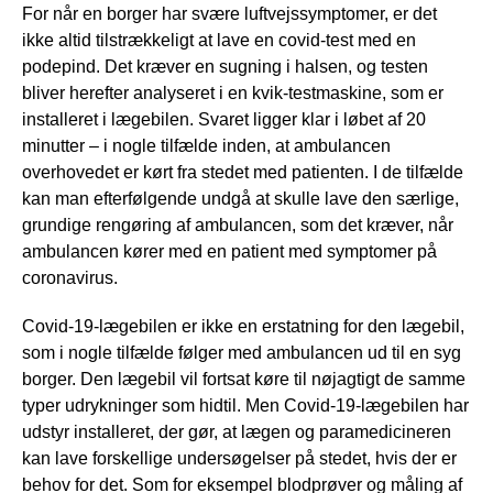
For når en borger har svære luftvejssymptomer, er det
ikke altid tilstrækkeligt at lave en covid-test med en
podepind. Det kræver en sugning i halsen, og testen
bliver herefter analyseret i en kvik-testmaskine, som er
installeret i lægebilen. Svaret ligger klar i løbet af 20
minutter – i nogle tilfælde inden, at ambulancen
overhovedet er kørt fra stedet med patienten. I de tilfælde
kan man efterfølgende undgå at skulle lave den særlige,
grundige rengøring af ambulancen, som det kræver, når
ambulancen kører med en patient med symptomer på
coronavirus.
Covid-19-lægebilen er ikke en erstatning for den lægebil,
som i nogle tilfælde følger med ambulancen ud til en syg
borger. Den lægebil vil fortsat køre til nøjagtigt de samme
typer udrykninger som hidtil. Men Covid-19-lægebilen har
udstyr installeret, der gør, at lægen og paramedicineren
kan lave forskellige undersøgelser på stedet, hvis der er
behov for det. Som for eksempel blodprøver og måling af