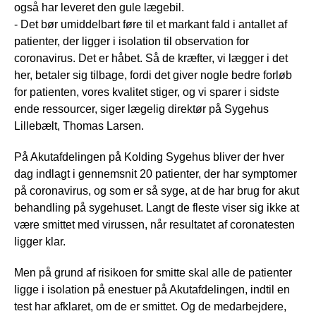
også har leveret den gule lægebil.
- Det bør umiddelbart føre til et markant fald i antallet af
patienter, der ligger i isolation til observation for
coronavirus. Det er håbet. Så de kræfter, vi lægger i det
her, betaler sig tilbage, fordi det giver nogle bedre forløb
for patienten, vores kvalitet stiger, og vi sparer i sidste
ende ressourcer, siger lægelig direktør på Sygehus
Lillebælt, Thomas Larsen.
På Akutafdelingen på Kolding Sygehus bliver der hver
dag indlagt i gennemsnit 20 patienter, der har symptomer
på coronavirus, og som er så syge, at de har brug for akut
behandling på sygehuset. Langt de fleste viser sig ikke at
være smittet med virussen, når resultatet af coronatesten
ligger klar.
Men på grund af risikoen for smitte skal alle de patienter
ligge i isolation på enestuer på Akutafdelingen, indtil en
test har afklaret, om de er smittet. Og de medarbejdere,