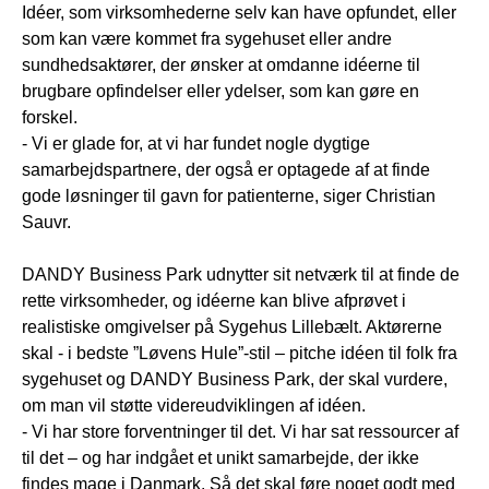
Idéer, som virksomhederne selv kan have opfundet, eller
som kan være kommet fra sygehuset eller andre
sundhedsaktører, der ønsker at omdanne idéerne til
brugbare opfindelser eller ydelser, som kan gøre en
forskel.
- Vi er glade for, at vi har fundet nogle dygtige
samarbejdspartnere, der også er optagede af at finde
gode løsninger til gavn for patienterne, siger Christian
Sauvr.
DANDY Business Park udnytter sit netværk til at finde de
rette virksomheder, og idéerne kan blive afprøvet i
realistiske omgivelser på Sygehus Lillebælt. Aktørerne
skal - i bedste ”Løvens Hule”-stil – pitche idéen til folk fra
sygehuset og DANDY Business Park, der skal vurdere,
om man vil støtte videreudviklingen af idéen.
- Vi har store forventninger til det. Vi har sat ressourcer af
til det – og har indgået et unikt samarbejde, der ikke
findes mage i Danmark. Så det skal føre noget godt med