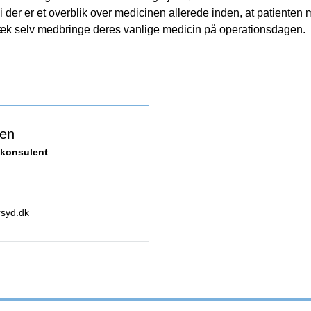
di der er et overblik over medicinen allerede inden, at patiente
væk selv medbringe deres vanlige medicin på operationsdagen.
sen
konsulent
syd.dk