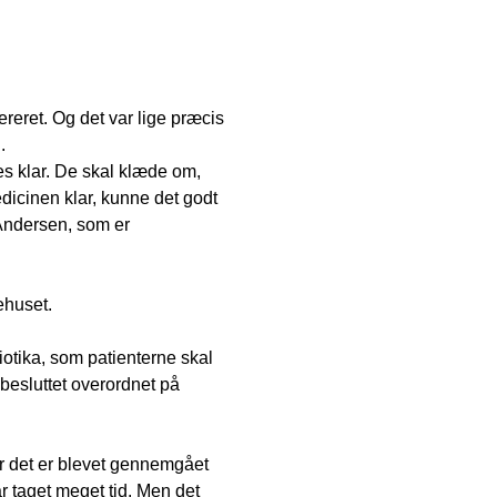
ereret. Og det var lige præcis
.
res klar. De skal klæde om,
dicinen klar, kunne det godt
 Andersen, som er
ehuset.
iotika, som patienterne skal
 besluttet overordnet på
or det er blevet gennemgået
ar taget meget tid. Men det