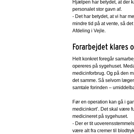
Hjælpen har betydet, at der k
personalet stor gavn af.
- Det har betydet, at vi har m
mindre tid på at vente, så de
Afdeling i Vejle.
Forarbejdet klares 
Helt konkret foregår samarbejd
opereres på sygehuset. Medar
medicinforbrug. Og på den må
det samme. Så selvom lægen 
samtale forinden – umiddelba
Før en operation kan gå i gan
medicinkort’. Det skal være fu
medicineret på sygehuset.
- Der er tit uoverensstemmels
være alt fra cremer til blodt