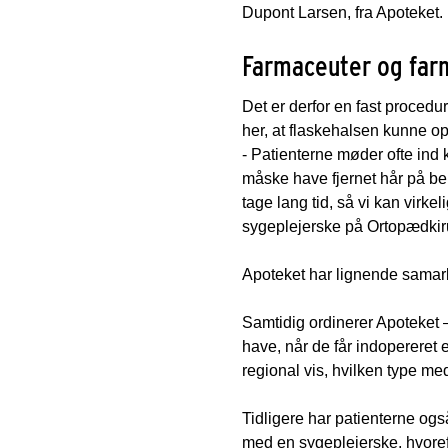
Dupont Larsen, fra Apoteket.
Farmaceuter og far
Det er derfor en fast procedur
her, at flaskehalsen kunne op
- Patienterne møder ofte ind 
måske have fjernet hår på ben
tage lang tid, så vi kan virk
sygeplejerske på Ortopædkirur
Apoteket har lignende samarb
Samtidig ordinerer Apoteket –
have, når de får indopereret 
regional vis, hvilken type me
Tidligere har patienterne og
med en sygeplejerske, hvoreft