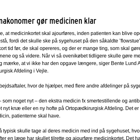
makonomer gør medicinen klar
e, at medicinkortet skal ajourføres, inden patienten kan blive op
stå, fordi det skulle ske på sygehuset på den såkaldte ’flowstue’
kort tid før, de skal opereres, og der er mange ting, som skal gø
ene og så videre. Når vi så ovenikøbet tidligere skulle gøre me
elig mærke, at vi ikke har den opgave længere, siger Bente Lund
gisk Afdeling i Vejle.
ejdsaftaler, hvor de hjælper, med flere andre afdelinger på syg
 som noget nyt – den ekstra medicin fx smertestillende og antib
et nyt knæ eller en ny hofte på Ortopædkirurgisk Afdeling. Det er
dicin, patienterne skal have.
så typisk skulle tage al deres medicin med ind på sygehuset, hv
er en læge har skullet tilrette og ajourføre medicinkortet. Det h