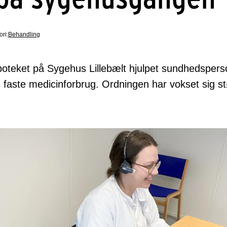
ri:
Behandling
oteket på Sygehus Lillebælt hjulpet sundhedspers
s faste medicinforbrug. Ordningen har vokset sig stø