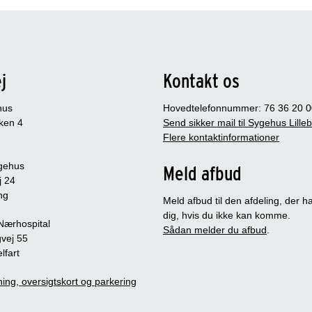
j
Kontakt os
hus
Hovedtelefonnummer: 76 36 20 0
ken 4
Send sikker mail til Sygehus Lille
Flere kontaktinformationer
gehus
Meld afbud
j 24
ng
Meld afbud til den afdeling, der ha
dig, hvis du ikke kan komme.
 Nærhospital
Sådan melder du afbud
.
vej 55
lfart
ing, oversigtskort og parkering