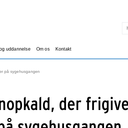
Skip til primært indhold
 og uddannelse
Om os
Kontakt
æfter på sygehusgangen
nopkald, der frigiv
 på sygehusgangen