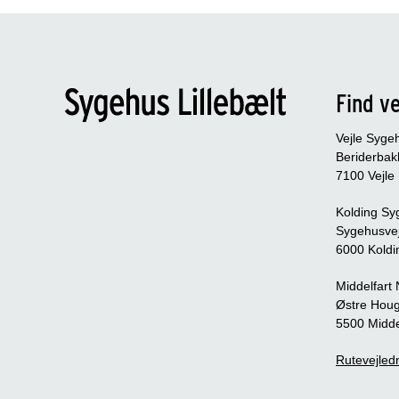
Find ve
Vejle Syge
Beriderbak
7100 Vejle
Kolding Sy
Sygehusve
6000 Koldi
Middelfart
Østre Houg
5500 Midde
Rutevejledn