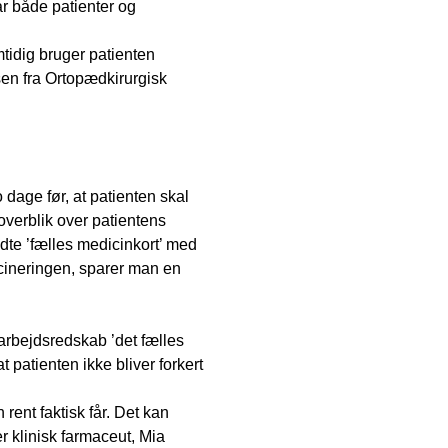
ar både patienter og
mtidig bruger patienten
nsen fra Ortopædkirurgisk
 dage før, at patienten skal
verblik over patientens
dte ’fælles medicinkort’ med
cineringen, sparer man en
 arbejdsredskab ’det fælles
t patienten ikke bliver forkert
rent faktisk får. Det kan
r klinisk farmaceut, Mia