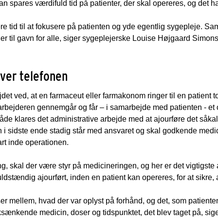
an spares værdifuld tid på patienter, der skal opereres, og det h
ere tid til at fokusere på patienten og yde egentlig sygepleje. Sa
t er til gavn for alle, siger sygeplejerske Louise Højgaard Simo
over telefonen
et ved, at en farmaceut eller farmakonom ringer til en patient to
bejderen gennemgår og får – i samarbejde med patienten - et o
de klares det administrative arbejde med at ajourføre det såkal
i sidste ende stadig står med ansvaret og skal godkende medi
rt inde operationen.
g, skal der være styr på medicineringen, og her er det vigtigste
ldstændig ajourført, inden en patient kan opereres, for at sikre, a
er mellem, hvad der var oplyst på forhånd, og det, som patienten 
ryksænkende medicin, doser og tidspunktet, det blev taget på, sige