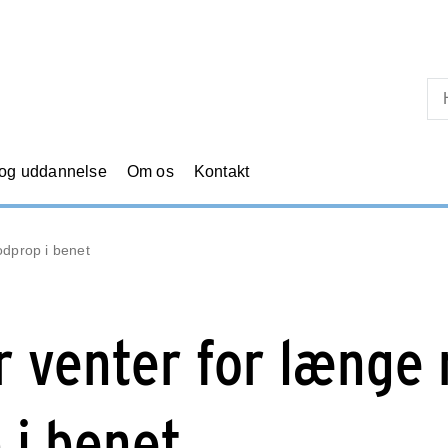
Skip til primært indhold
 og uddannelse
Om os
Kontakt
odprop i benet
r venter for længe
 i benet