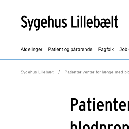
Afdelinger
Patient og pårørende
Fagfolk
Job
Sygehus Lillebælt
Patienter venter for længe med bl
Patiente
blodprop