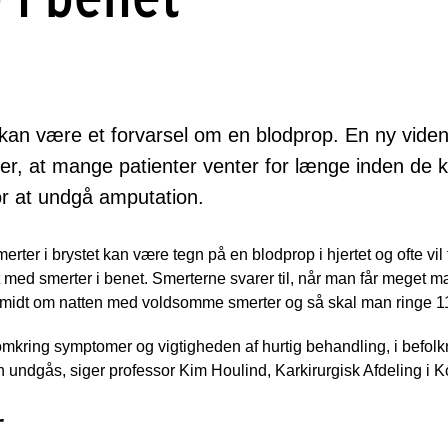
 kan være et forvarsel om en blodprop. En ny vide
er, at mange patienter venter for længe inden de
or at undgå amputation.
merter i brystet kan være tegn på en blodprop i hjertet og ofte vil 
et med smerter i benet. Smerterne svarer til, når man får meget 
 midt om natten med voldsomme smerter og så skal man ringe 
ing symptomer og vigtigheden af hurtig behandling, i befolknin
 undgås, siger professor Kim Houlind, Karkirurgisk Afdeling i K
r