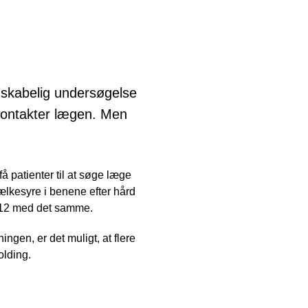
nskabelig undersøgelse
 kontakter lægen. Men
få patienter til at søge læge
mælkesyre i benene efter hård
112 med det samme.
gen, er det muligt, at flere
olding.