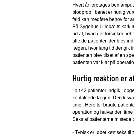
Hvert år foretages ben amput
blodprop i benet er hurtig v
fald kan medføre behov for a
På Sygehus Lillebælts karkir
ud af, hvad der forsinker beh
alle de patienter, der blev in
lægen, hvor lang tid der gik f
patienten blev tilset af en spec
patienten var klar på operati
Hurtig reaktion er 
I alt 42 patienter indgik i opg
kontaktede lægen. Den tilsvar
timer. Herefter brugte patiente
operation og halvanden time p
Seks af patienterne mistede b
- Typisk er løbet kørt seks til