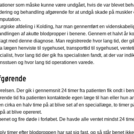
ationer som måske kunne være undgået, hvis de var blevet beha
urdering og behandling afgørende for at undgå skade på muskler
mputation.
urgiske afdeling i Kolding, har man gennemført en videnskabelig
andlingen af akutte blodpropper i benene. Gennem et halvt år ko
dlagt med denne diagnose. Man registrerede hvor lang tid, der gik
ra lægen henviste til sygehuset, transporttid til sygehuset, vent
ialist, hvor lang tid der gik fra specialisten fandt, at der var indik
onsstuen og hvor lang tid operationen varede.
afgørende
ørelsen. Der gik i gennemsnit 24 timer fra patienten fik ondt i bene
ende tid fra patienten kontaktede egen læge til han eller hun an
n cirka en halv time på at blive set af en speciallæge, to timer på a
å at blive opereret.
enet og fire døde i forløbet. De havde alle ventet mindst 24 ti
 tolv timer efter blodproppen har sat sig fast, og så står benet ikke