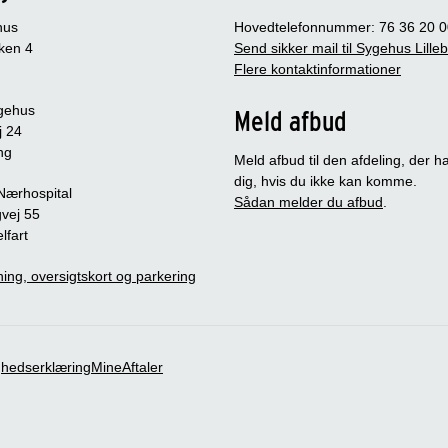
hus
Hovedtelefonnummer: 76 36 20 0
ken 4
Send sikker mail til Sygehus Lille
Flere kontaktinformationer
gehus
Meld afbud
j 24
ng
Meld afbud til den afdeling, der ha
dig, hvis du ikke kan komme.
 Nærhospital
Sådan melder du afbud
.
vej 55
lfart
ing, oversigtskort og parkering
ghedserklæring
MineAftaler