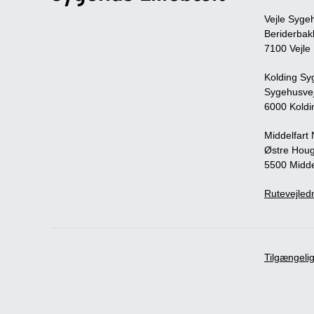
Vejle Syge
Beriderbak
7100 Vejle
Kolding Sy
Sygehusve
6000 Koldi
Middelfart
Østre Houg
5500 Midde
Rutevejledn
Tilgængeli