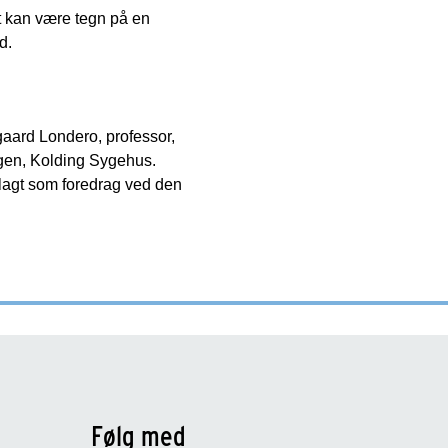
et kan være tegn på en
d.
aard Londero, professor,
ngen, Kolding Sygehus.
mlagt som foredrag ved den
Følg med