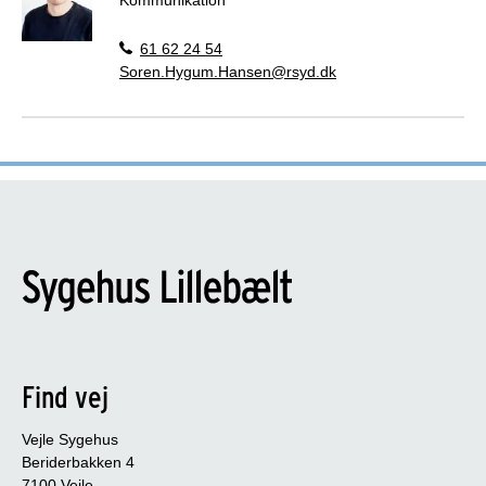
61 62 24 54
Soren.Hygum.Hansen@rsyd.dk
Find vej
Vejle Sygehus
Beriderbakken 4
7100 Vejle