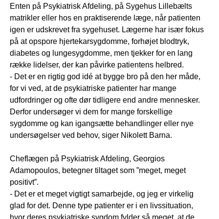
Enten på Psykiatrisk Afdeling, på Sygehus Lillebælts
matrikler eller hos en praktiserende læge, når patienten
igen er udskrevet fra sygehuset. Lægerne har især fokus
på at opspore hjertekarsygdomme, forhøjet blodtryk,
diabetes og lungesygdomme, men tjekker for en lang
række lidelser, der kan påvirke patientens helbred.
- Det er en rigtig god idé at bygge bro på den her måde,
for vi ved, at de psykiatriske patienter har mange
udfordringer og ofte dør tidligere end andre mennesker.
Derfor undersøger vi dem for mange forskellige
sygdomme og kan igangsætte behandlinger eller nye
undersøgelser ved behov, siger Nikolett Barna.
Cheflægen på Psykiatrisk Afdeling, Georgios
Adamopoulos, betegner tiltaget som ”meget, meget
positivt”.
- Det er et meget vigtigt samarbejde, og jeg er virkelig
glad for det. Denne type patienter er i en livssituation,
hvor deres psykiatriske sygdom fylder så meget, at de