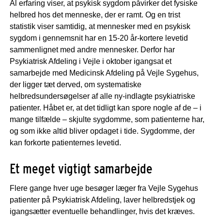
Al erfaring viser, at psykisk sygdom påvirker det fysiske
helbred hos det menneske, der er ramt. Og en trist
statistik viser samtidig, at mennesker med en psykisk
sygdom i gennemsnit har en 15-20 år-kortere levetid
sammenlignet med andre mennesker. Derfor har
Psykiatrisk Afdeling i Vejle i oktober igangsat et
samarbejde med Medicinsk Afdeling på Vejle Sygehus,
der ligger tæt derved, om systematiske
helbredsundersøgelser af alle ny-indlagte psykiatriske
patienter. Håbet er, at det tidligt kan spore nogle af de – i
mange tilfælde – skjulte sygdomme, som patienterne har,
og som ikke altid bliver opdaget i tide. Sygdomme, der
kan forkorte patienternes levetid.
Et meget vigtigt samarbejde
Flere gange hver uge besøger læger fra Vejle Sygehus
patienter på Psykiatrisk Afdeling, laver helbredstjek og
igangsætter eventuelle behandlinger, hvis det kræves.