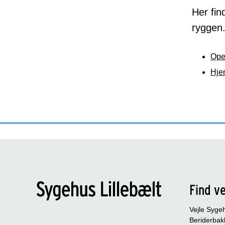
Her fin
ryggen
Ope
Hje
Find ve
Vejle Syge
Beriderbak