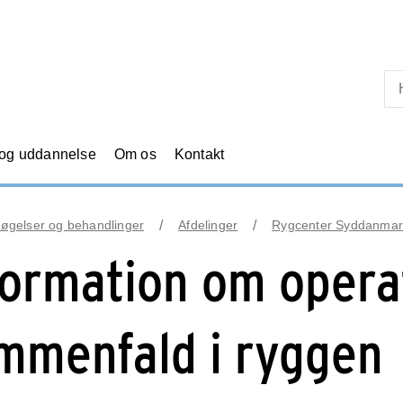
Skip til primært indhold
 og uddannelse
Om os
Kontakt
øgelser og behandlinger
Afdelinger
Rygcenter Syddanmar
formation om opera
mmenfald i ryggen