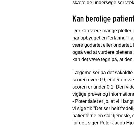
skære de undersøgelser væk, 
Kan berolige patien
Der kan være mange pletter p
har opbygget en ”erfaring” i a
være godartet eller ondartet.
også ved at vurdere plettens 
kan det være tegn på, at den 
Lægerne ser på det såkaldte ”M
scoren over 0,9, er der en væs
scoren er under 0,1. Den vide
vigtige prøver og information
- Potentialet er jo, at vi i l
vi sige til: ”Det ser helt fred
patienterne en stor tjeneste
for det, siger Peter Jacob Hj