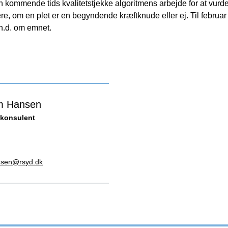
n kommende tids kvalitetstjekke algoritmens arbejde for at vur
e, om en plet er en begyndende kræftknude eller ej. Til februar
h.d. om emnet.
m Hansen
konsulent
sen@rsyd.dk