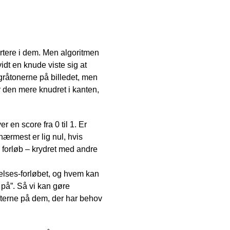
rtere i dem. Men algoritmen
idt en knude viste sig at
 gråtonerne på billedet, men
r den mere knudret i kanten,
 en score fra 0 til 1. Er
nærmest er lig nul, hvis
e forløb – krydret med andre
øgelses-forløbet, og hvem kan
e på”. Så vi kan gøre
fterne på dem, der har behov