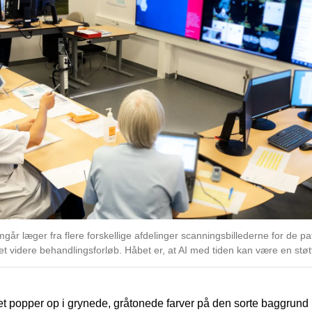
r læger fra flere forskellige afdelinger scanningsbillederne for de pat
et videre behandlingsforløb. Håbet er, at AI med tiden kan være en stø
t popper op i grynede, gråtonede farver på den sorte baggrund i 