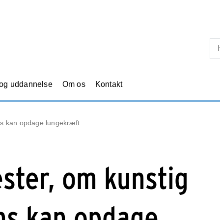
Skip til primært indhold
 og uddannelse
Om os
Kontakt
ens kan opdage lungekræft
ster, om kunstig
ens kan opdage