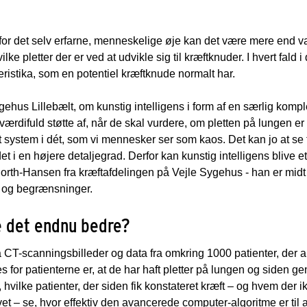
or det selv erfarne, menneskelige øje kan det være mere end van
lke pletter der er ved at udvikle sig til kræftknuder. I hvert fald i
eristika, som en potentiel kræftknude normalt har.
hus Lillebælt, om kunstig intelligens i form af en særlig kompl
rdifuld støtte af, når de skal vurdere, om pletten på lungen er no
et system i dét, som vi mennesker ser som kaos. Det kan jo at se
et i en højere detaljegrad. Derfor kan kunstig intelligens blive 
orth-Hansen fra kræftafdelingen på Vejle Sygehus - han er midt i
r og begrænsninger.
e det endnu bedre?
CT-scanningsbilleder og data fra omkring 1000 patienter, der al
es for patienterne er, at de har haft pletter på lungen og siden 
 hvilke patienter, der siden fik konstateret kræft – og hvem der 
t – se, hvor effektiv den avancerede computer-algoritme er til at