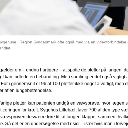
ygehuse i Region Syddanmark ofte også med via en videoforbindelse -
andlet.
 gælder om – endnu hurtigere – at spotte de pletter på lungen, der
gt kan indlede en behandling. Men samtidig er det også vigtigt at
gt. For i gennemsnit er 96 af 100 pletter ikke noget alvorligt, men
ger af en lungebetændelse.
arlige pletter, kan patienten undgå en vævsprøve, hvor lægen st
ticeringen for kræft. Sygehus Lillebælt laver 700 af den type v
vil vævsprøven desværre føre til, at lungen klapper sammen, hvilk
 Så det er en undersøgelse med risici – især hvis man i forveje