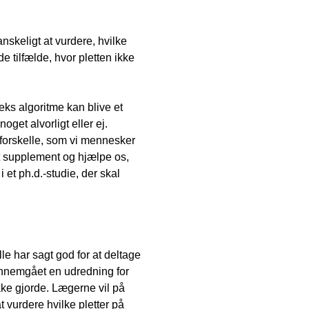
skeligt at vurdere, hvilke
 de tilfælde, hvor pletten ikke
eks algoritme kan blive et
get alvorligt eller ej.
 forskelle, som vi mennesker
et supplement og hjælpe os,
 et ph.d.-studie, der skal
le har sagt god for at deltage
gennemgået en udredning for
ikke gjorde. Lægerne vil på
 vurdere hvilke pletter på