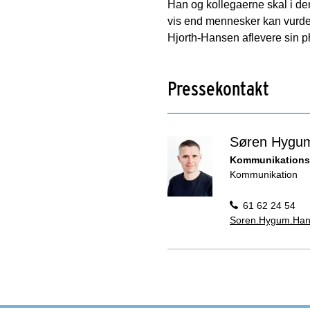
Han og kollegaerne skal i de
vis end mennesker kan vurder
Hjorth-Hansen aflevere sin p
Pressekontakt
Søren Hygu
Kommunikations
Kommunikation
61 62 24 54
Soren.Hygum.Han