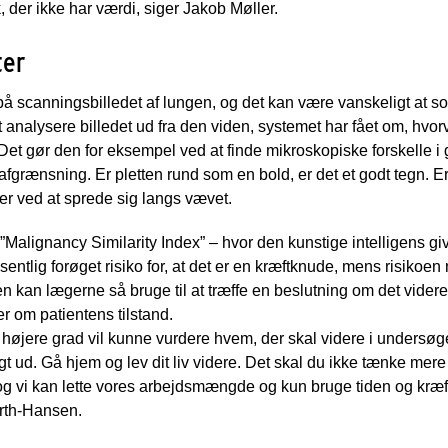
der ikke har værdi, siger Jakob Møller.
ter
å scanningsbilledet af lungen, og det kan være vanskeligt at so
t analysere billedet ud fra den viden, systemet har fået om, hvorv
 Det gør den for eksempel ved at finde mikroskopiske forskelle i
afgrænsning. Er pletten rund som en bold, er det et godt tegn. E
er ved at sprede sig langs vævet.
alignancy Similarity Index” – hvor den kunstige intelligens giver
entlig forøget risiko for, at det er en kræftknude, mens risikoen 
n kan lægerne så bruge til at træffe en beslutning om det vider
er om patientens tilstand.
angt højere grad vil kunne vurdere hvem, der skal videre i unders
eligt ud. Gå hjem og lev dit liv videre. Det skal du ikke tænke mer
, og vi kan lette vores arbejdsmængde og kun bruge tiden og kræ
orth-Hansen.