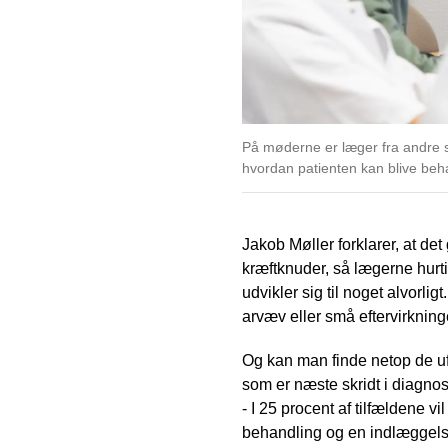
På møderne er læger fra andre s
hvordan patienten kan blive beh
Jakob Møller forklarer, at det
kræftknuder, så lægerne hurti
udvikler sig til noget alvorli
arvæv eller små eftervirknin
Og kan man finde netop de uf
som er næste skridt i diagnos
- I 25 procent af tilfældene 
behandling og en indlæggelse.