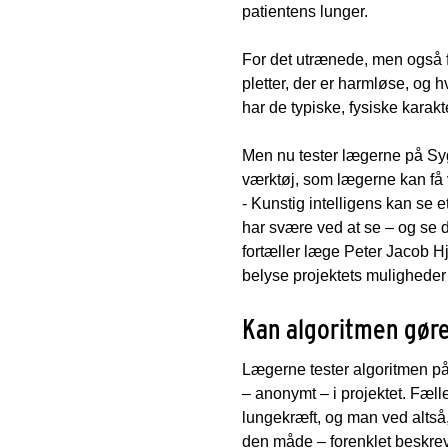
patientens lunger.
For det utrænede, men også f
pletter, der er harmløse, og hvi
har de typiske, fysiske karakt
Men nu tester lægerne på Syge
værktøj, som lægerne kan få væ
- Kunstig intelligens kan se 
har svære ved at se – og se d
fortæller læge Peter Jacob Hj
belyse projektets mulighede
Kan algoritmen gør
Lægerne tester algoritmen på 
– anonymt – i projektet. Fæll
lungekræft, og man ved altså,
den måde – forenklet beskreve