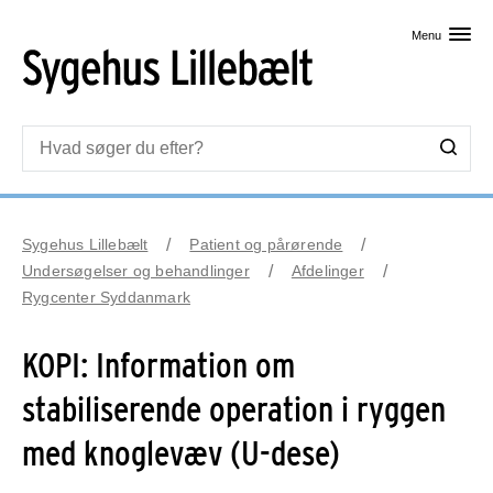
Skip til primært indhold
Menu
Sygehus Lillebælt
Patient og pårørende
Undersøgelser og behandlinger
Afdelinger
Rygcenter Syddanmark
KOPI: Information om
stabiliserende operation i ryggen
med knoglevæv (U-dese)