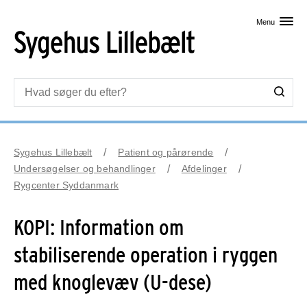
Skip til primært indhold
Menu
Sygehus Lillebælt
Patient og pårørende
Undersøgelser og behandlinger
Afdelinger
Rygcenter Syddanmark
KOPI: Information om
stabiliserende operation i ryggen
med knoglevæv (U-dese)