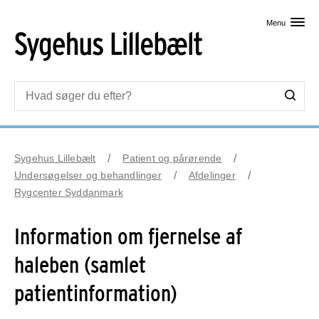
Skip til primært indhold
Menu
Sygehus Lillebælt
Patient og pårørende
Undersøgelser og behandlinger
Afdelinger
Rygcenter Syddanmark
Information om fjernelse af
haleben (samlet
patientinformation)