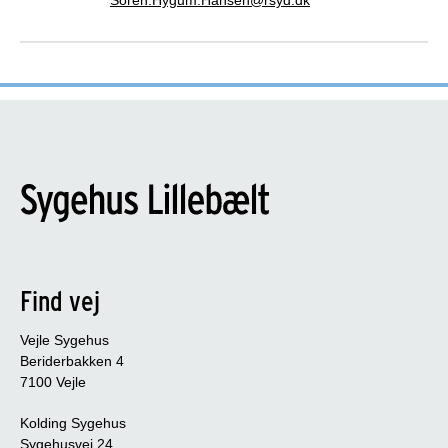
Soren.Hygum.Hansen@rsyd.dk
Find vej
Vejle Sygehus
Beriderbakken 4
7100 Vejle
Kolding Sygehus
Sygehusvej 24