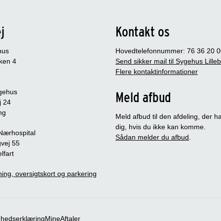
j
Kontakt os
hus
Hovedtelefonnummer: 76 36 20 0
ken 4
Send sikker mail til Sygehus Lille
Flere kontaktinformationer
gehus
Meld afbud
j 24
ng
Meld afbud til den afdeling, der ha
dig, hvis du ikke kan komme.
 Nærhospital
Sådan melder du afbud
.
vej 55
lfart
ing, oversigtskort og parkering
ghedserklæring
MineAftaler