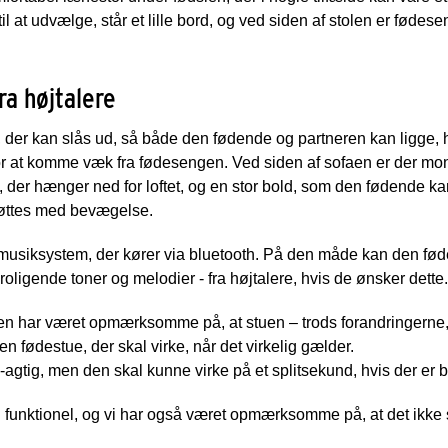
il at udvælge, står et lille bord, og ved siden af stolen er fødes
ra højtalere
 der kan slås ud, så både den fødende og partneren kan ligge, h
 for at komme væk fra fødesengen. Ved siden af sofaen er der mont
, der hænger ned for loftet, og en stor bold, som den fødende k
øttes med bevægelse.
et musiksystem, der kører via bluetooth. På den måde kan den fø
ligende toner og melodier - fra højtalere, hvis de ønsker dette.
 har været opmærksomme på, at stuen – trods forandringerne, 
n fødestue, der skal virke, når det virkelig gælder.
-agtig, men den skal kunne virke på et splitsekund, hvis der er b
n funktionel, og vi har også været opmærksomme på, at det ikke 