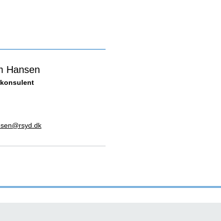
m Hansen
konsulent
sen@rsyd.dk