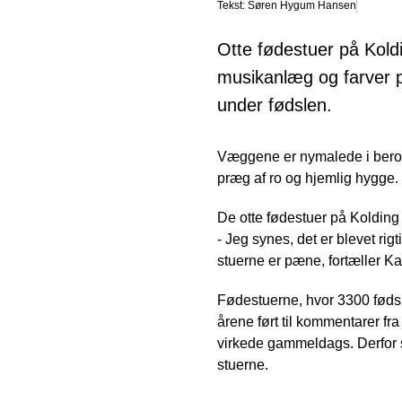
Tekst: Søren Hygum Hansen
Otte fødestuer på Kold
musikanlæg og farver p
under fødslen.
Væggene er nymalede i beroli
præg af ro og hjemlig hygge.
De otte fødestuer på Kolding
- Jeg synes, det er blevet rig
stuerne er pæne, fortæller 
Fødestuerne, hvor 3300 fødsle
årene ført til kommentarer fr
virkede gammeldags. Derfor s
stuerne.