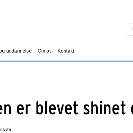
Skip til primært indhold
 og uddannelse
Om os
Kontakt
n er blevet shinet
ri:
Børn