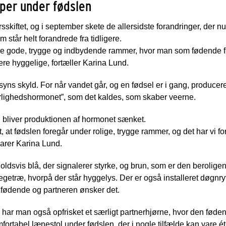
per under fødslen
kiftet, og i september skete de allersidste forandringer, der nu ha
 står helt forandrede fra tidligere.
be gode, trygge og indbydende rammer, hvor man som fødende fø
re hyggelige, fortæller Karina Lund.
t syns skyld. For når vandet går, og en fødsel er i gang, producer
rlighedshormonet”, som det kaldes, som skaber veerne.
, bliver produktionen af hormonet sænket.
tigt, at fødslen foregår under rolige, trygge rammer, og det har vi 
larer Karina Lund.
dsvis blå, der signalerer styrke, og brun, som er den berolig
 egetræ, hvorpå der står hyggelys. Der er også installeret døgn
 fødende og partneren ønsker det.
har man også opfrisket et særligt partnerhjørne, hvor den føden
omfortabel lænestol under fødslen, der i nogle tilfælde kan vare 