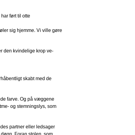
r ført til otte
ler sig hjemme. Vi ville gøre
er den kvindelige krop ve-
forhåbentligt skabt med de
ende farve. Og på væggene
rytme- og stemningslys, som
des partner eller ledsager
ét døgn. Foran stolen, som