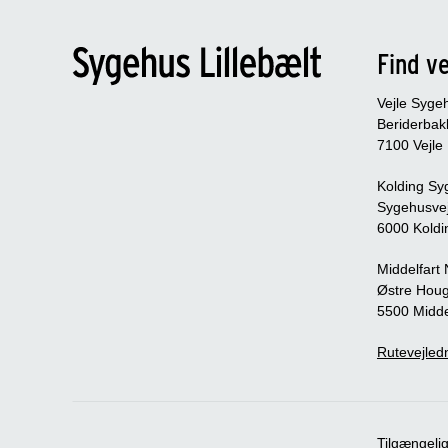
Find ve
Vejle Syge
Beriderbak
7100 Vejle
Kolding Sy
Sygehusve
6000 Koldi
Middelfart
Østre Houg
5500 Midde
Rutevejledn
Tilgængeli