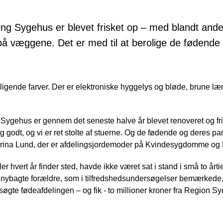
ing Sygehus er blevet frisket op – med blandt ande
å væggene. Det er med til at berolige de fødende
gende farver. Der er elektroniske hyggelys og bløde, brune læ
 Sygehus er gennem det seneste halve år blevet renoveret og fri
tig godt, og vi er ret stolte af stuerne. Og de fødende og deres 
Karina Lund, der er afdelingsjordemoder på Kvindesygdomme og
r hvert år finder sted, havde ikke været sat i stand i små to år
a nybagte forældre, som i tilfredshedsundersøgelser bemærkede, 
øgte fødeafdelingen – og fik - to millioner kroner fra Region S