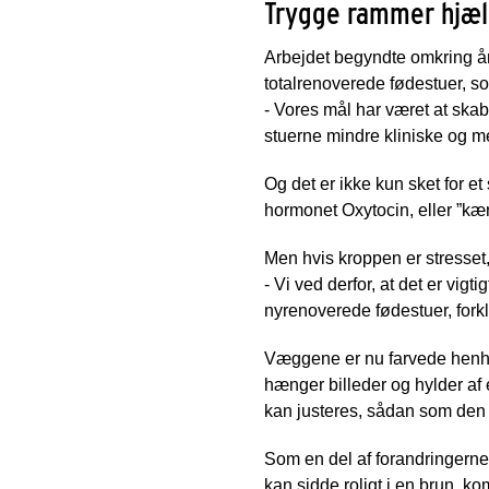
Trygge rammer hjæl
Arbejdet begyndte omkring årss
totalrenoverede fødestuer, som
- Vores mål har været at ska
stuerne mindre kliniske og me
Og det er ikke kun sket for e
hormonet Oxytocin, eller ”kæ
Men hvis kroppen er stresset
- Vi ved derfor, at det er vig
nyrenoverede fødestuer, fork
Væggene er nu farvede henhol
hænger billeder og hylder af
kan justeres, sådan som den
Som en del af forandringerne 
kan sidde roligt i en brun, k