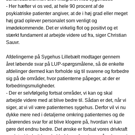
- Her hæfter vi os ved, at hele 90 procent af de
psykiatriske patienter angiver, at de i høj grad eller meget
høj grad oplever personalet som venligt og
imødekommende. Det er virkelig flot og positivt og et
stærkt fundament at arbejde videre ud fra, siger Christian
Sauvr.
Afdelingerne på Sygehus Lillebælt modtager gennem
året løbende svar på LUP-spørgsmålene, så de enkelte
afdelinger dermed kan forholde sig til svarene og forbedre
sig på de områder, hvor patienterne påpeger, at der er
forbedringsmuligheder.
- Der er selvfølgelig fortsat områder, vi kan og skal
arbejde videre med at blive bedre til. Sådan er det, når vi
siger, at vi vil være patienternes sygehus. Derfor vil vi nu
dykke mere ned i detaljerne omkring patienternes og de
pårørendes svar for at blive klogere på, hvordan vi kan
gøre det endnu bedre. Det ønske er fortsat vores drivkraft