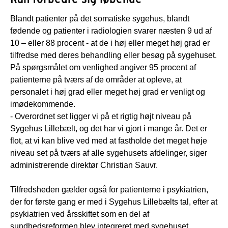
Blandt patienter på det somatiske sygehus, blandt
fødende og patienter i radiologien svarer næsten 9 ud af
10 – eller 88 procent - at de i høj eller meget høj grad er
tilfredse med deres behandling eller besøg på sygehuset.
På spørgsmålet om venlighed angiver 95 procent af
patienterne på tværs af de områder at opleve, at
personalet i høj grad eller meget høj grad er venligt og
imødekommende.
- Overordnet set ligger vi på et rigtig højt niveau på
Sygehus Lillebælt, og det har vi gjort i mange år. Det er
flot, at vi kan blive ved med at fastholde det meget høje
niveau set på tværs af alle sygehusets afdelinger, siger
administrerende direktør Christian Sauvr.
Tilfredsheden gælder også for patienterne i psykiatrien,
der for første gang er med i Sygehus Lillebælts tal, efter at
psykiatrien ved årsskiftet som en del af
sundhedsreformen blev integreret med sygehuset.