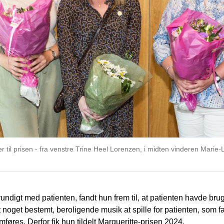
 til prisen - fra venstre Trine Heel Lorenzen, i midten vinderen Marie-
 grundigt med patienten, fandt hun frem til, at patienten havde brug
noget bestemt, beroligende musik at spille for patienten, som fald
res. Derfor fik hun tildelt Margueritte-prisen 2024.