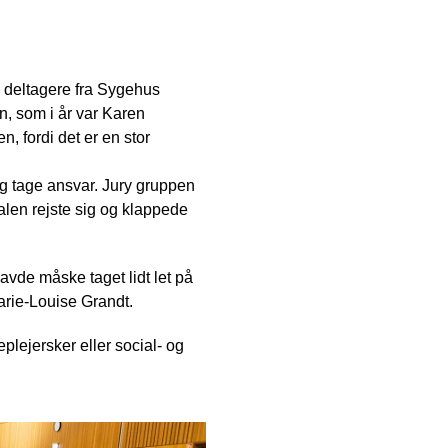
0 deltagere fra Sygehus
n, som i år var Karen
, fordi det er en stor
og tage ansvar. Jury gruppen
len rejste sig og klappede
havde måske taget lidt let på
 Marie-Louise Grandt.
eplejersker eller social- og