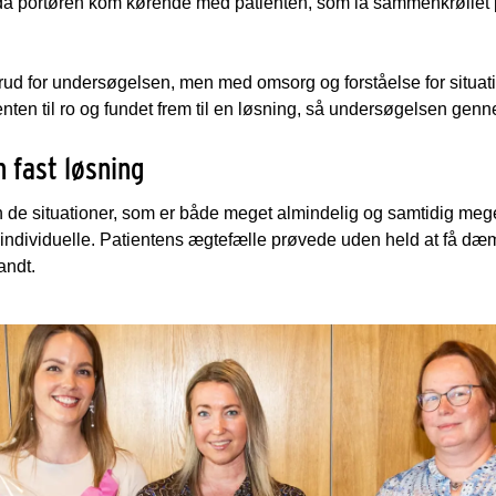
 da portøren kom kørende med patienten, som lå sammenkrøllet 
rud for undersøgelsen, men med omsorg og forståelse for situat
enten til ro og fundet frem til en løsning, så undersøgelsen gen
 fast løsning
 de situationer, som er både meget almindelig og samtidig meget
individuelle. Patientens ægtefælle prøvede uden held at få dæ
andt.