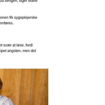
på sengen, siger Marie
ionen fik sygeplejerske
nemføres.
 svær at løse, fordi
mpet angsten, men det