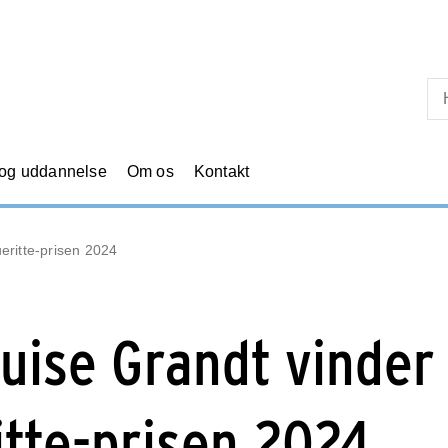
Skip til primært indhold
 og uddannelse
Om os
Kontakt
eritte-prisen 2024
uise Grandt vinder
tte-prisen 2024