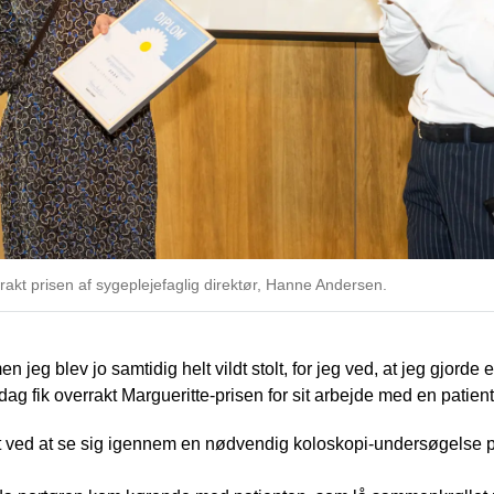
rrakt prisen af sygeplejefaglig direktør, Hanne Andersen.
 men jeg blev jo samtidig helt vildt stolt, for jeg ved, at jeg gjord
ag fik overrakt Margueritte-prisen for sit arbejde med en patie
 ved at se sig igennem en nødvendig koloskopi-undersøgelse på