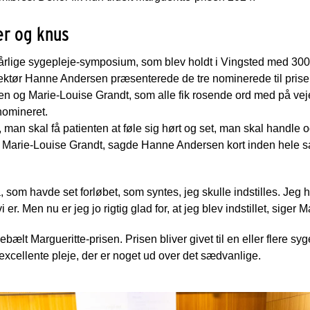
er og knus
 årlige sygepleje-symposium, som blev holdt i Vingsted med 30
irektør Hanne Andersen præsenterede de tre nominerede til prise
n og Marie-Louise Grandt, som alle fik rosende ord med på vejen
 nomineret.
 man skal få patienten at føle sig hørt og set, man skal handle 
r Marie-Louise Grandt, sagde Hanne Andersen kort inden hele sa
, som havde set forløbet, som syntes, jeg skulle indstilles. Jeg 
vi er. Men nu er jeg jo rigtig glad for, at jeg blev indstillet, siger
bælt Margueritte-prisen. Prisen bliver givet til en eller flere syg
excellente pleje, der er noget ud over det sædvanlige.