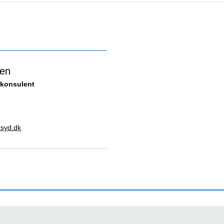
sen
konsulent
syd.dk