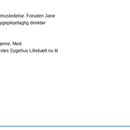
ygehusledelse. Foruden Jane
geplejefaglig direktør
rgerne. Med
s Sygehus Lillebælt nu til