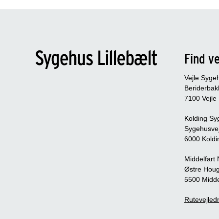
Find ve
Vejle Syge
Beriderbak
7100 Vejle
Kolding Sy
Sygehusve
6000 Koldi
Middelfart
Østre Houg
5500 Midde
Rutevejledn