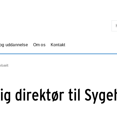
Skip til primært indhold
 og uddannelse
Om os
Kontakt
lebælt
ig direktør til Syge