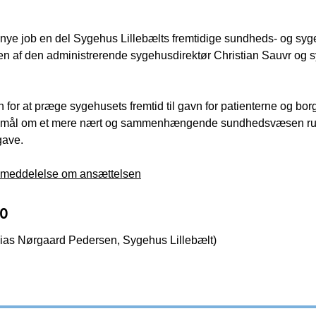
it nye job en del Sygehus Lillebælts fremtidige sundheds- og s
n af den administrerende sygehusdirektør Christian Sauvr og sy
 for at præge sygehusets fremtid til gavn for patienterne og bo
 mål om et mere nært og sammenhængende sundhedsvæsen ruste
gave.
meddelelse om ansættelsen
to
ias Nørgaard Pedersen, Sygehus Lillebælt)