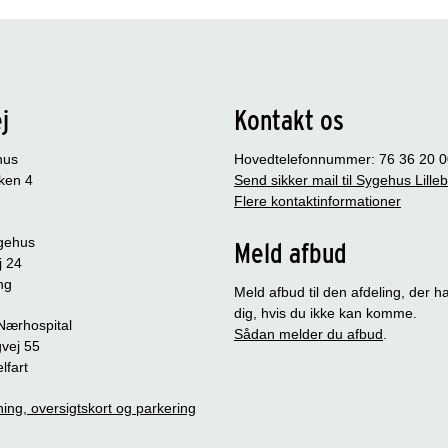
j
Kontakt os
hus
Hovedtelefonnummer: 76 36 20 0
ken 4
Send sikker mail til Sygehus Lille
Flere kontaktinformationer
gehus
Meld afbud
j 24
ng
Meld afbud til den afdeling, der ha
dig, hvis du ikke kan komme.
 Nærhospital
Sådan melder du afbud
.
vej 55
lfart
ing, oversigtskort og parkering