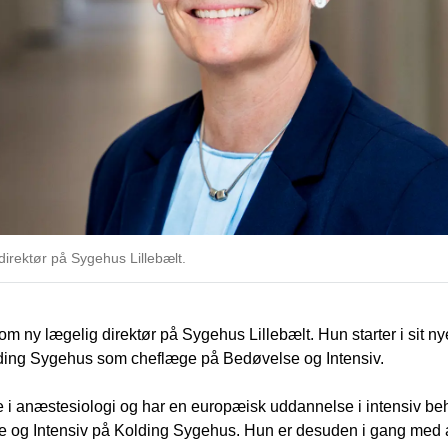
direktør på Sygehus Lillebælt.
m ny lægelig direktør på Sygehus Lillebælt. Hun starter i sit n
olding Sygehus som cheflæge på Bedøvelse og Intensiv.
 i anæstesiologi og har en europæisk uddannelse i intensiv be
 og Intensiv på Kolding Sygehus. Hun er desuden i gang med at