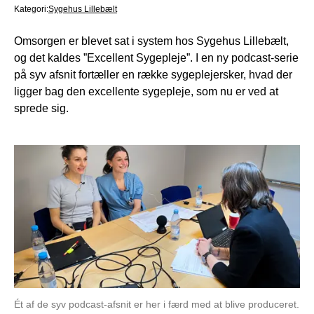
Kategori:
Sygehus Lillebælt
Omsorgen er blevet sat i system hos Sygehus Lillebælt,
og det kaldes ”Excellent Sygepleje”. I en ny podcast-serie
på syv afsnit fortæller en række sygeplejersker, hvad der
ligger bag den excellente sygepleje, som nu er ved at
sprede sig.
Ét af de syv podcast-afsnit er her i færd med at blive produceret.