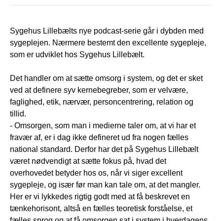
Sygehus Lillebælts nye podcast-serie går i dybden med
sygeplejen. Nærmere bestemt den excellente sygepleje,
som er udviklet hos Sygehus Lillebælt.
Det handler om at sætte omsorg i system, og det er sket
ved at definere syv kernebegreber, som er velvære,
faglighed, etik, nærvær, personcentrering, relation og
tillid.
- Omsorgen, som man i medierne taler om, at vi har et
fravær af, er i dag ikke defineret ud fra nogen fælles
national standard. Derfor har det på Sygehus Lillebælt
været nødvendigt at sætte fokus på, hvad det
overhovedet betyder hos os, når vi siger excellent
sygepleje, og især før man kan tale om, at det mangler.
Her er vi lykkedes rigtig godt med at få beskrevet en
tænkehorisont, altså en fælles teoretisk forståelse, et
fælles sprog og at få omsorgen sat i system i hverdagens