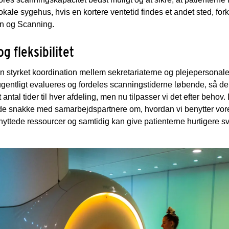
kale sygehus, hvis en kortere ventetid findes et andet sted, fo
en og Scanning.
g fleksibilitet
n styrket koordination mellem sekretariaterne og plejepersonal
ntligt evalueres og fordeles scanningstiderne løbende, så de u
st antal tider til hver afdeling, men nu tilpasser vi det efter behov.
 gode snakke med samarbejdspartnere om, hvordan vi benytter vor
nyttede ressourcer og samtidig kan give patienterne hurtigere s