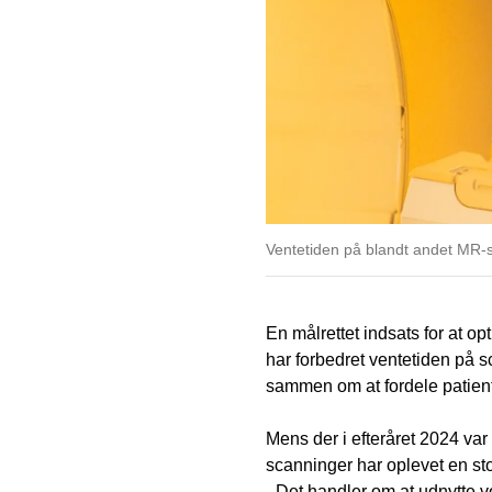
Ventetiden på blandt andet MR-s
En målrettet indsats for at op
har forbedret ventetiden på s
sammen om at fordele patiente
Mens der i efteråret 2024 var
scanninger har oplevet en sto
- Det handler om at udnytte vo