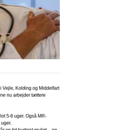
i Vejle, Kolding og Middelfart
rne nu arbejder tættere
blot 5-6 uger. Også MR-
 uger.
r en tid hurtigst muligt – og