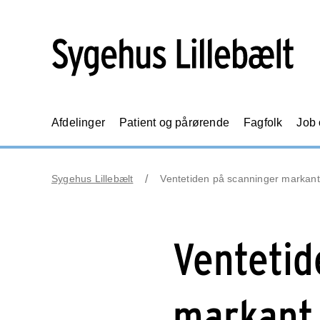
Afdelinger
Patient og pårørende
Fagfolk
Job
Sygehus Lillebælt
Ventetiden på scanninger markant
Ventetid
markant