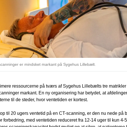
canninger er mindsket markant på Sygehus Lillebælt.
timere ressourcerne på tværs af Sygehus Lillebælts tre matrikler 
canninger markant. En ny organisering har betydet, at afdelinge
rne til de steder, hvor ventetiden er kortest.
 op til 20 ugers ventetid på en CT-scanning, er den nu nede på 
r forbedring, med ventetiden reduceret fra 12-14 uger til kun 4-5
res scanningskapacitet bedst muligt og at sikre, at patienterne få