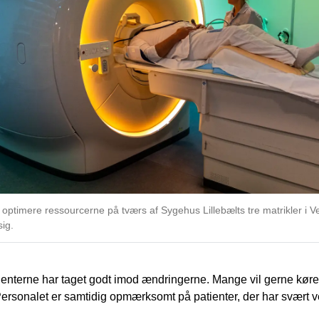
t optimere ressourcerne på tværs af Sygehus Lillebælts tre matrikler i Ve
sig.
tienterne har taget godt imod ændringerne. Mange vil gerne køre 
 Personalet er samtidig opmærksomt på patienter, der har svært ve