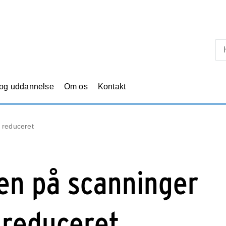
Skip til primært indhold
 og uddannelse
Om os
Kontakt
 reduceret
en på scanninger
 reduceret