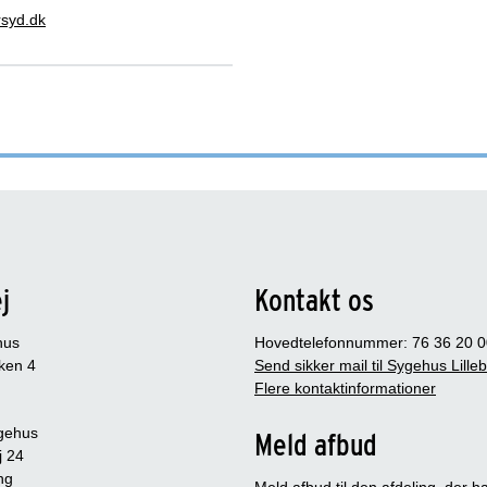
syd.dk
j
Kontakt os
hus
Hovedtelefonnummer: 76 36 20 0
ken 4
Send sikker mail til Sygehus Lille
Flere kontaktinformationer
gehus
Meld afbud
j 24
ng