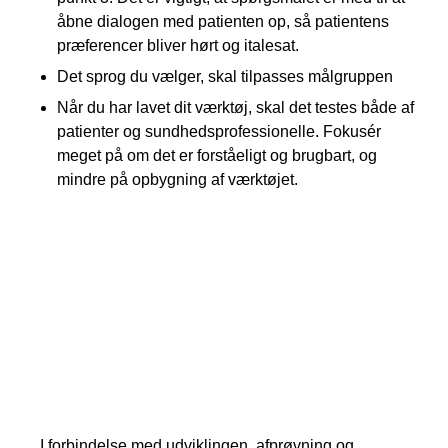
åbne dialogen med patienten op, så patientens
præferencer bliver hørt og italesat.
Det sprog du vælger, skal tilpasses målgruppen
Når du har lavet dit værktøj, skal det testes både af
patienter og sundhedsprofessionelle. Fokusér
meget på om det er forståeligt og brugbart, og
mindre på opbygning af værktøjet.
Læs mere om udvikling, afprøvning
og validering af det generiske
beslutningsstøtteværktøj
BESLUTNINGSHJÆLPER™
I forbindelse med udviklingen, afprøvning og