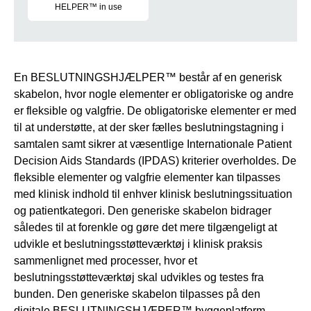
HELPER™ in use
Here you can find an overview of DECISION HELPER™ in fore
En BESLUTNINGSHJÆLPER™ består af en generisk
skabelon, hvor nogle elementer er obligatoriske og andre
er fleksible og valgfrie. De obligatoriske elementer er med
til at understøtte, at der sker fælles beslutningstagning i
samtalen samt sikrer at væsentlige Internationale Patient
Decision Aids Standards (IPDAS) kriterier overholdes. De
fleksible elementer og valgfrie elementer kan tilpasses
med klinisk indhold til enhver klinisk beslutningssituation
og patientkategori. Den generiske skabelon bidrager
således til at forenkle og gøre det mere tilgængeligt at
udvikle et beslutningsstøtteværktøj i klinisk praksis
sammenlignet med processer, hvor et
beslutningsstøtteværktøj skal udvikles og testes fra
bunden. Den generiske skabelon tilpasses på den
digitale BESLUTNINGSHJÆPER™ byggeplatform.