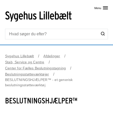
Skip til primært indhold
Menu
Sygehus Lillebælt
Afdelinger
Stab, Service og Centre
Center for Fælles Beslutningstagning
Beslutningsstøtteværktøjer
BESLUTNINGSHJÆLPER™ - et generisk
beslutningsstøtteværktøj
BESLUTNINGSHJÆLPER™