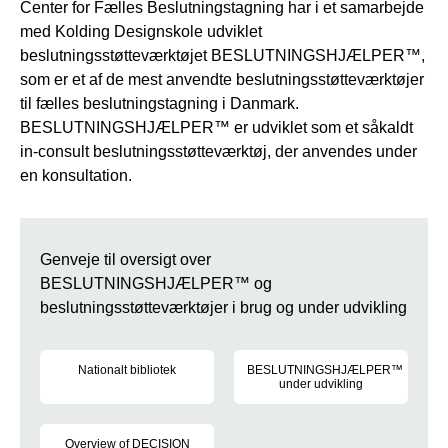
Center for Fælles Beslutningstagning har i et samarbejde
med Kolding Designskole udviklet
beslutningsstøtteværktøjet BESLUTNINGSHJÆLPER™,
som er et af de mest anvendte beslutningsstøtteværktøjer
til fælles beslutningstagning i Danmark.
BESLUTNINGSHJÆLPER™ er udviklet som et såkaldt
in-consult beslutningsstøtteværktøj, der anvendes under
en konsultation.
Genveje til oversigt over
BESLUTNINGSHJÆLPER™ og
beslutningsstøtteværktøjer i brug og under udvikling
Nationalt bibliotek
BESLUTNINGSHJÆLPER™
under udvikling
Oversigt over udviklede BESLUTNINGSHJÆLPER™ og andre typ
Her kan du få et overblik ov
Overview of DECISION