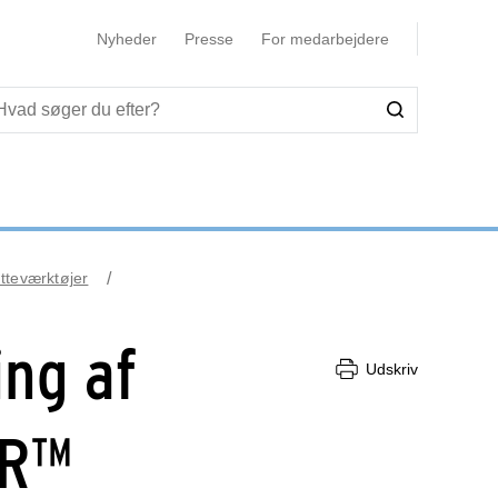
Nyheder
Presse
For medarbejdere
tteværktøjer
ing af
Udskriv
ER™