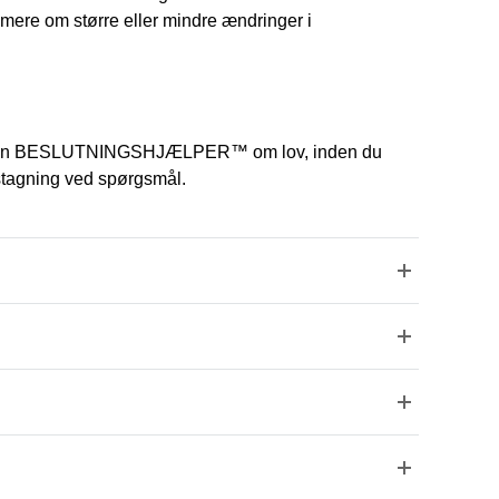
mere om større eller mindre ændringer i
ge af en BESLUTNINGSHJÆLPER™ om lov, inden du
gstagning ved spørgsmål.