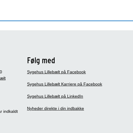
Følg med
0
Sygehus Lillebælt på Facebook
bælt
Sygehus Lillebælt Karriere på Facebook
Sygehus Lillebælt på LinkedIn
Nyheder direkte i din indbakke
r indkaldt