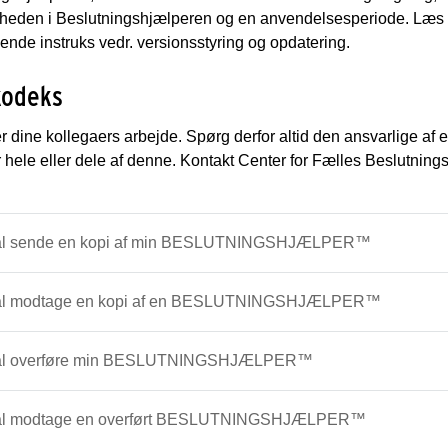
igheden i Beslutningshjælperen og en anvendelsesperiode. Læs 
nde instruks vedr. versionsstyring og opdatering.
kodeks
r dine kollegaers arbejde. Spørg derfor altid den ansvarli
hele eller dele af denne. Kontakt Center for Fælles Beslutnin
al sende en kopi af min BESLUTNINGSHJÆLPER™
al modtage en kopi af en BESLUTNINGSHJÆLPER™
kal overføre min BESLUTNINGSHJÆLPER™
al modtage en overført BESLUTNINGSHJÆLPER™