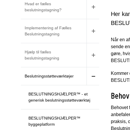
Hvad er fælles
beslutningstagning?
Her kan
BESLU
Implementering af Fælles
Beslutningstagning
Når en a
sende en 
Hjælp til fælles
gøre, hv
beslutningstagning
BESLUTN
Kommer d
Beslutningsstøtteværktøjer
BESLUTNI
Behov 
BESLUTNINGSHJÆLPER™ - et
generisk beslutningsstøtteværktøj
Behovet f
anbefaler
BESLUTNINGSHJÆLPER™
praksis, 
byggeplatform
Beslutnin