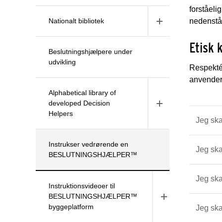
forståel
Nationalt bibliotek
nedenståe
Etisk 
Beslutningshjælpere under
udvikling
Respekté
anvender 
Alphabetical library of
developed Decision
Helpers
Jeg sk
Instrukser vedrørende en
Jeg sk
BESLUTNINGSHJÆLPER™
Jeg s
Instruktionsvideoer til
BESLUTNINGSHJÆLPER™
byggeplatform
Jeg sk