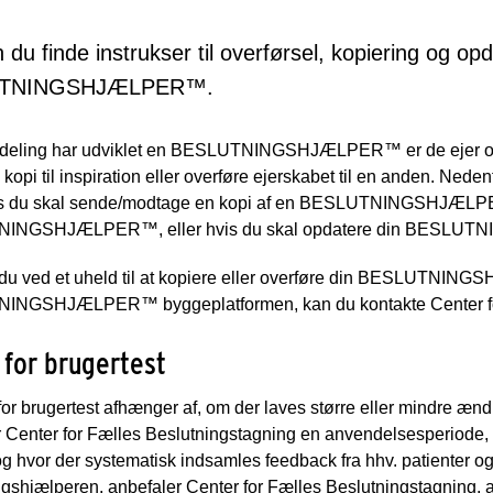
 du finde instrukser til overførsel, kopiering og opd
TNINGSHJÆLPER™.
fdeling har udviklet en BESLUTNINGSHJÆLPER™ er de ejer og d
kopi til inspiration eller overføre ejerskabet til en anden. Nede
is du skal sende/modtage en kopi af en BESLUTNINGSHJÆLPER
INGSHJÆLPER™, eller hvis du skal opdatere din BESL
u ved et uheld til at kopiere eller overføre din BESLUTNINGS
NGSHJÆLPER™ byggeplatformen, kan du kontakte Center for 
for brugertest
or brugertest afhænger af, om der laves større eller mindre æ
 Center for Fælles Beslutningstagning en anvendelsesperiode, 
og hvor der systematisk indsamles feedback fra hhv. patienter og 
gshjælperen, anbefaler Center for Fælles Beslutningstagning, at 