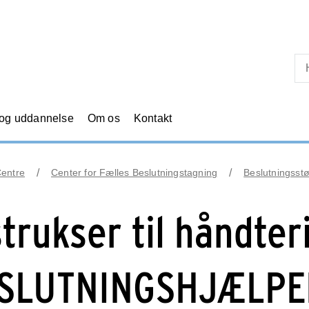
Skip til primært indhold
 og uddannelse
Om os
Kontakt
Centre
Center for Fælles Beslutningstagning
Beslutningsstø
strukser til håndter
SLUTNINGSHJÆLP