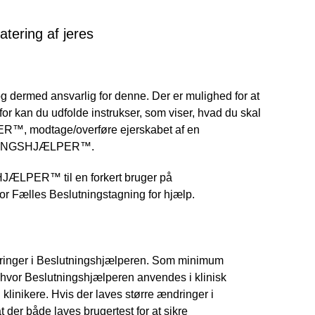
atering af jeres
ermed ansvarlig for denne. Der er mulighed for at
nfor kan du udfolde instrukser, som viser, hvad du skal
™, modtage/overføre ejerskabet af en
UTNINGSHJÆLPER™.
HJÆLPER™ til en forkert bruger på
Fælles Beslutningstagning for hjælp.
ndringer i Beslutningshjælperen. Som minimum
hvor Beslutningshjælperen anvendes i klinisk
klinikere. Hvis der laves større ændringer i
der både laves brugertest for at sikre