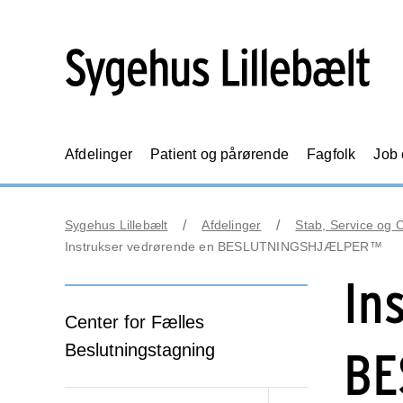
Afdelinger
Patient og pårørende
Fagfolk
Job
Sygehus Lillebælt
Afdelinger
Stab, Service og 
Instrukser vedrørende en BESLUTNINGSHJÆLPER™
In
Center for Fælles
Beslutningstagning
BE