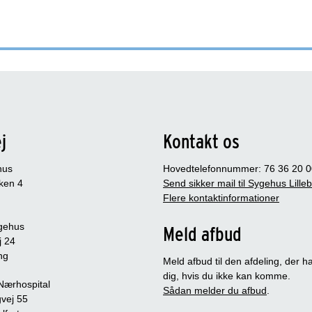
j
Kontakt os
hus
Hovedtelefonnummer: 76 36 20 0
ken 4
Send sikker mail til Sygehus Lille
Flere kontaktinformationer
gehus
Meld afbud
j 24
ng
Meld afbud til den afdeling, der ha
dig, hvis du ikke kan komme.
 Nærhospital
Sådan melder du afbud
.
vej 55