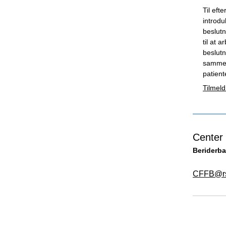
Til efte
introdu
beslutn
til at 
beslutn
sammen
patient
Tilmeld
Center 
Beriderba
CFFB@rs