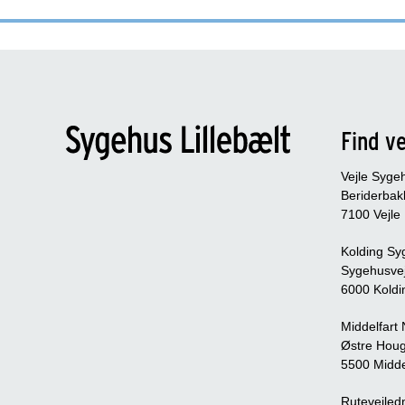
Find ve
Vejle Syge
Beriderbak
7100 Vejle
Kolding Sy
Sygehusve
6000 Koldi
Middelfart
Østre Houg
5500 Midde
Rutevejledn