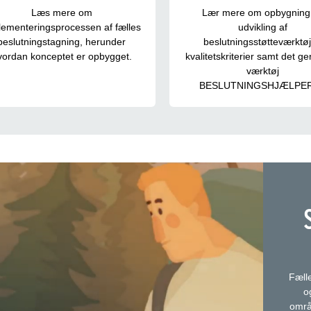
Læs mere om
Lær mere om opbygning
lementeringsprocessen af fælles
udvikling af
beslutningstagning, herunder
beslutningsstøtteværktøj
vordan konceptet er opbygget.
kvalitetskriterier samt det g
værktøj
BESLUTNINGSHJÆLPE
Fælle
o
områ