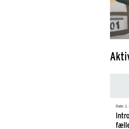
Akti
Dato: 1
Intr
fæll