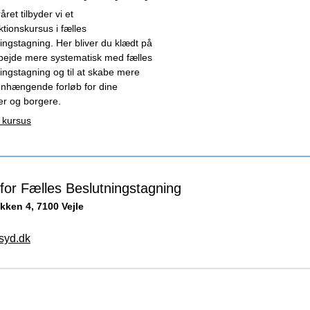
råret tilbyder vi et
ktionskursus i fælles
ingstagning. Her bliver du klædt på
arbejde mere systematisk med fælles
ingstagning og til at skabe mere
hængende forløb for dine
er og borgere.
 kursus
for Fælles Beslutningstagning
kken 4, 7100 Vejle
yd.dk