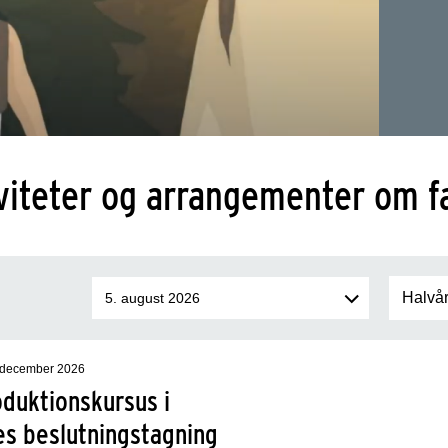
viteter og arrangementer om f
. december 2026
oduktionskursus i
es beslutningstagning