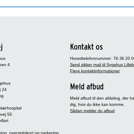
j
Kontakt os
hus
Hovedtelefonnummer: 76 36 20 0
ken 4
Send sikker mail til Sygehus Lille
Flere kontaktinformationer
gehus
Meld afbud
j 24
ng
Meld afbud til den afdeling, der ha
dig, hvis du ikke kan komme.
 Nærhospital
Sådan melder du afbud
.
vej 55
lfart
ing, oversigtskort og parkering