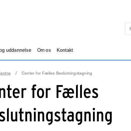
Skip til primært indhold
 og uddannelse
Om os
Kontakt
Centre
Center for Fælles Beslutningstagning
nter for Fælles
slutningstagning