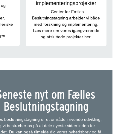
implementeringsprojekter
 og
I Center for Fælles
er,
Beslutningstagning arbejder vi både
eneriske
med forskning og implementering.
Læs mere om vores igangværende
R™.
og afsluttede projekter her.
Seneste nyt om Fælles
Beslutningstagning
s beslutningstagning er et område i rivende udvikling,
g vi bestræber os på at dele nyeste viden inden for
det. Du kan også tilmelde dig vores nyhedsbrev og få