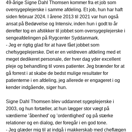
49-årige Signe Dahl Thomsen kommer fra et job som
oversygeplejerske i samme afdeling. Et job, hun har haft
siden februar 2024. I årene 2013 til 2021 var hun også
ansat på Bedøvelse og Intensiv, inden hun i godt to år
derefter tog en afstikker til jobbet som oversygeplejerske i
sengeafdelingen på Rygcenter Syddanmark.
- Jeg er rigtig glad for at have fået jobbet som
chefsygeplejerske. Det er en veldreven afdeling med et
meget dedikeret personale, der hver dag yder excellent
pleje og behandling til vores patienter. Jeg brænder for at
gå forrest i at skabe de bedst mulige resultater for
patienterne i en afdeling, jeg allerede er engageret i og
kender indgående, siger hun.
Signe Dahl Thomsen blev uddannet sygeplejerske i
2003, og hun fortæller, at hun lægger stor vægt på
værdierne ’åbenhed’ og ’ordentlighed’ og på stærke
relationer og en dialog, der foregår i en god tone.
- Jeg glæder mig til at indgå i makkerskab med cheflægen