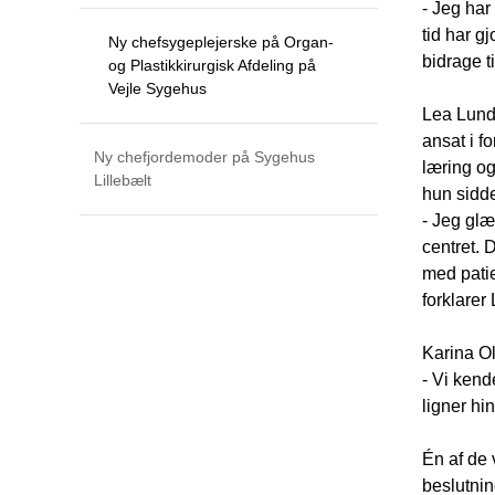
- Jeg har
tid har g
Ny chefsygeplejerske på Organ-
bidrage t
og Plastikkirurgisk Afdeling på
Vejle Sygehus
Lea Lund 
ansat i f
Ny chefjordemoder på Sygehus
læring og
Lillebælt
hun siddet
- Jeg glæ
centret. 
med patie
forklarer
Karina Ol
- Vi kend
ligner hi
Én af de 
beslutnin