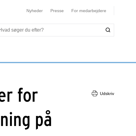
Nyheder
Presse
For medarbejdere
er for
Udskriv
gning på