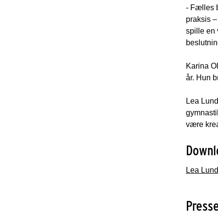
- Fælles
praksis –
spille en
beslutnin
Karina Ol
år. Hun b
Lea Lund 
gymnastik
være krea
Downl
Lea Lund 
Press