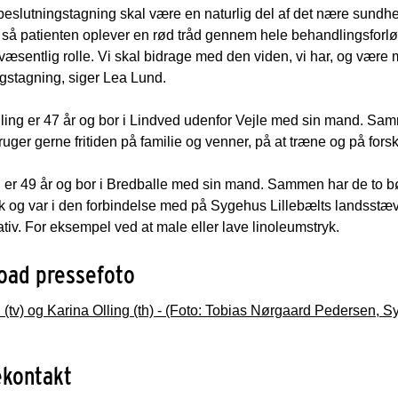
 beslutningstagning skal være en naturlig del af det nære sun
 så patienten oplever en rød tråd gennem hele behandlingsforlø
 væsentlig rolle. Vi skal bidrage med den viden, vi har, og være 
gstagning, siger Lea Lund.
ling er 47 år og bor i Lindved udenfor Vejle med sin mand. Sam
ruger gerne fritiden på familie og venner, på at træne og på forsk
er 49 år og bor i Bredballe med sin mand. Sammen har de to bør
 og var i den forbindelse med på Sygehus Lillebælts landsstævn
tiv. For eksempel ved at male eller lave linoleumstryk.
oad pressefoto
(tv) og Karina Olling (th) - (Foto: Tobias Nørgaard Pedersen, S
ekontakt