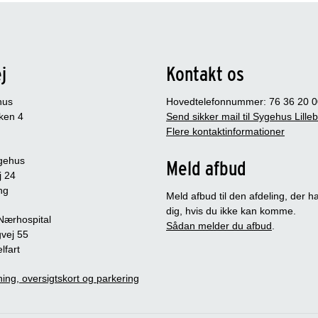
j
Kontakt os
hus
Hovedtelefonnummer: 76 36 20 0
ken 4
Send sikker mail til Sygehus Lille
Flere kontaktinformationer
gehus
Meld afbud
j 24
ng
Meld afbud til den afdeling, der ha
dig, hvis du ikke kan komme.
 Nærhospital
Sådan melder du afbud
.
vej 55
lfart
ing, oversigtskort og parkering