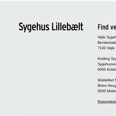
Find ve
Vejle Syge
Beriderbak
7100 Vejle
Kolding Sy
Sygehusve
6000 Koldi
Middelfart
Østre Houg
5500 Midde
Rutevejledn