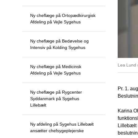
Ny cheflæge på Ortopædkirurgisk
Afdeling på Vejle Sygehus
Ny cheflæge på Bedøvelse og
Intensiv på Kolding Sygehus
Lea Lund (
Ny cheflæge på Medicinsk
Afdeling på Vejle Sygehus
Pr. 1. au
Ny cheflæge på Rygcenter
Beslutni
Syddanmark på Sygehus
Lillebælt
Karina Ol
funktions
Ny afdeling på Sygehus Lillebælt
Lillebælt
ansætter chefsygeplejerske
beslutnin