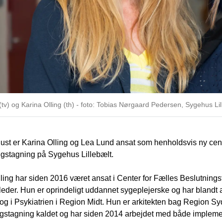
tv) og Karina Olling (th) - foto: Tobias Nørgaard Pedersen, Sygehus Lil
gust er Karina Olling og Lea Lund ansat som henholdsvis ny cent
ngstagning på Sygehus Lillebælt.
ling har siden 2016 været ansat i Center for Fælles Beslutning
leder. Hun er oprindeligt uddannet sygeplejerske og har blandt 
 og i Psykiatrien i Region Midt. Hun er arkitekten bag Region 
gstagning kaldet og har siden 2014 arbejdet med både implement