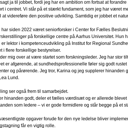
 sagt ja til jobbet, fordi jeg har en ambition om fortsat at fo
jort i centret. Vi står på et stærkt fundament, som jeg har været me
il at videreføre den positive udvikling. Samtidig er jobbet et natur
har siden 2022 været seniorforsker i Center for Fælles Beslutni
orskerstillinger på forskellige centre på Aarhus Universitet. Hun 
 er lektor i kompetenceudvikling på Institut for Regional Sund
 i flere forskellige bestyrelser.
der mig over at være startet som forskningsleder. Jeg har stor tilt
Det er afgørende, at sundhedsprofessionelle føler sig godt rustet 
nter og pårørende. Jeg tror, Karina og jeg supplerer hinanden
 Lea Lund.
ling ser også frem til samarbejdet.
er hinanden godt, deler et fælles værdisæt og er allerede blevet b
nanden som ledere – vi er gode formidlere og står begge på et st
væsentligste opgaver forude for den nye ledelse bliver impleme
gstagning får en vigtig rolle.