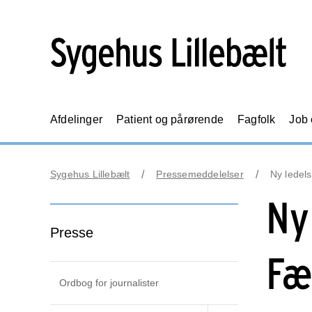
Afdelinger
Patient og pårørende
Fagfolk
Job
Sygehus Lillebælt
Pressemeddelelser
Ny ledels
Ny
Presse
Fæ
Ordbog for journalister