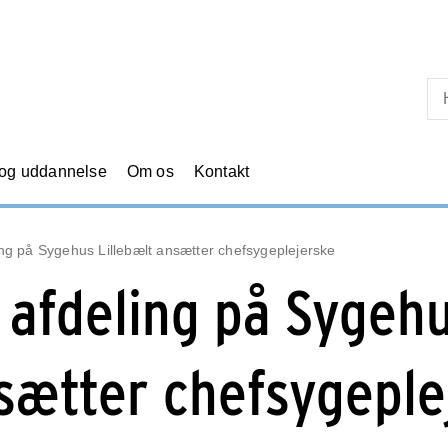
Skip til primært indhold
 og uddannelse
Om os
Kontakt
ing på Sygehus Lillebælt ansætter chefsygeplejerske
 afdeling på Sygehu
sætter chefsygeple