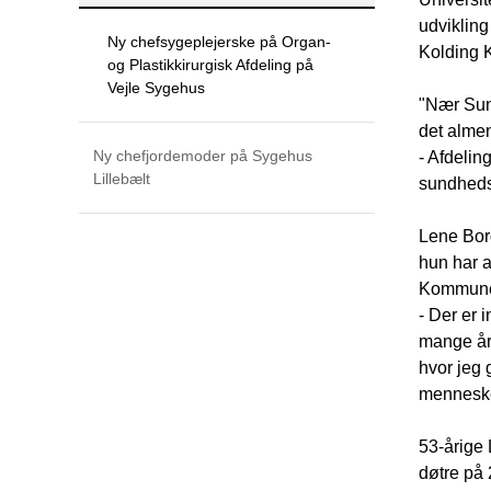
udvikling
Ny chefsygeplejerske på Organ-
Kolding 
og Plastikkirurgisk Afdeling på
Vejle Sygehus
"Nær Sund
det almen
Ny chefjordemoder på Sygehus
- Afdelin
Lillebælt
sundhedsr
Lene Borg
hun har a
Kommune. 
- Der er 
mange år 
hvor jeg 
mennesker
53-årige
døtre på 