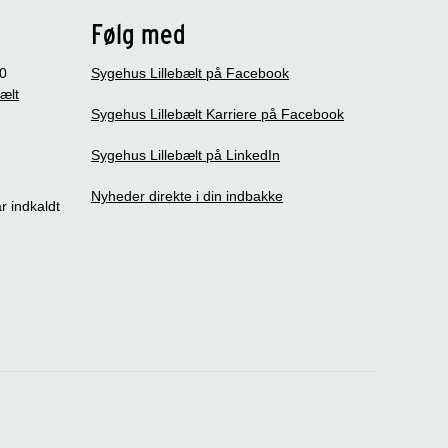
Følg med
0
Sygehus Lillebælt på Facebook
bælt
Sygehus Lillebælt Karriere på Facebook
Sygehus Lillebælt på LinkedIn
Nyheder direkte i din indbakke
r indkaldt