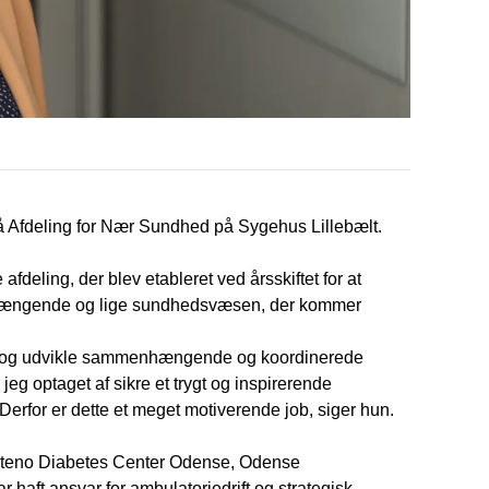
å Afdeling for Nær Sundhed på Sygehus Lillebælt.
ling, der blev etableret ved årsskiftet for at
nhængende og lige sundhedsvæsen, der kommer
ikre og udvikle sammenhængende og koordinerede
 jeg optaget af sikre et trygt og inspirerende
erfor er dette et meget motiverende job, siger hun.
Steno Diabetes Center Odense, Odense
r haft ansvar for ambulatoriedrift og strategisk