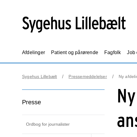
Afdelinger
Patient og pårørende
Fagfolk
Job
Sygehus Lillebælt
Pressemeddelelser
Ny afdel
Ny
Presse
an
Ordbog for journalister