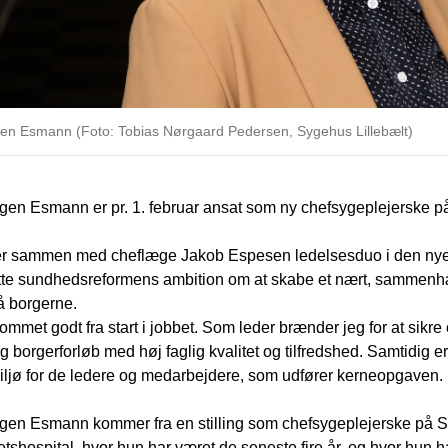
en Esmann (Foto: Tobias Nørgaard Pedersen, Sygehus Lillebælt)
gen Esmann er pr. 1. februar ansat som ny chefsygeplejerske p
r sammen med cheflæge Jakob Espesen ledelsesduo i den nye afde
tte sundhedsreformens ambition om at skabe et nært, samme
å borgerne.
kommet godt fra start i jobbet. Som leder brænder jeg for at s
og borgerforløb med høj faglig kvalitet og tilfredshed. Samtidig er
ljø for de ledere og medarbejdere, som udfører kerneopgaven. D
gen Esmann kommer fra en stilling som chefsygeplejerske på 
etshospital, hvor hun har været de seneste fire år, og hvor hun ha