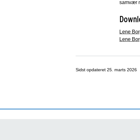
samvær me
Downl
Lene Bor
Lene Bor
Sidst opdateret
25. marts 2026