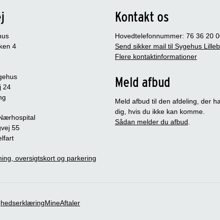
j
Kontakt os
hus
Hovedtelefonnummer: 76 36 20 0
ken 4
Send sikker mail til Sygehus Lille
Flere kontaktinformationer
gehus
Meld afbud
j 24
ng
Meld afbud til den afdeling, der ha
dig, hvis du ikke kan komme.
 Nærhospital
Sådan melder du afbud
.
vej 55
lfart
ing, oversigtskort og parkering
ghedserklæring
MineAftaler