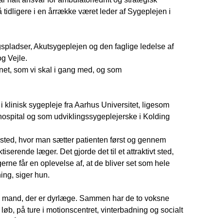
 tidligere i en årrække været leder af Sygeplejen i
pladser, Akutsygeplejen og den faglige ledelse af
og Vejle.
net, som vi skal i gang med, og som
klinisk sygepleje fra Aarhus Universitet, ligesom
hospital og som udviklingssygeplejerske i Kolding
 et sted, hvor man sætter patienten først og gennem
rende læger. Det gjorde det til et attraktivt sted,
erne får en oplevelse af, at de bliver set som hele
ing, siger hun.
in mand, der er dyrlæge. Sammen har de to voksne
løb, på ture i motionscentret, vinterbadning og socialt