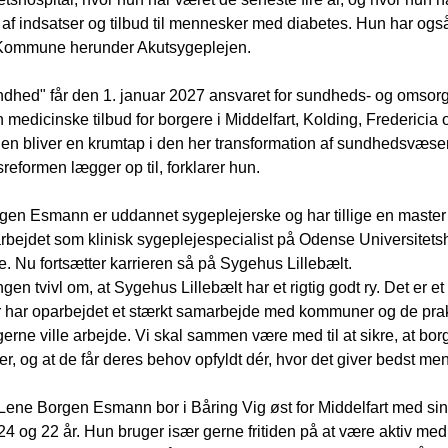
 af indsatser og tilbud til mennesker med diabetes. Hun har også
Kommune herunder Akutsygeplejen.
hed" får den 1. januar 2027 ansvaret for sundheds- og omsorgs
 medicinske tilbud for borgere i Middelfart, Kolding, Fredericia 
gen bliver en krumtap i den her transformation af sundhedsvæse
eformen lægger op til, forklarer hun.
en Esmann er uddannet sygeplejerske og har tillige en master i 
rbejdet som klinisk sygeplejespecialist på Odense Universitets
Nu fortsætter karrieren så på Sygehus Lillebælt.
ingen tvivl om, at Sygehus Lillebælt har et rigtig godt ry. Det er
har oparbejdet et stærkt samarbejde med kommuner og de praktise
gerne ville arbejde. Vi skal sammen være med til at sikre, at borg
, og at de får deres behov opfyldt dér, hvor det giver bedst men
 Lene Borgen Esmann bor i Båring Vig øst for Middelfart med s
24 og 22 år. Hun bruger især gerne fritiden på at være aktiv med 