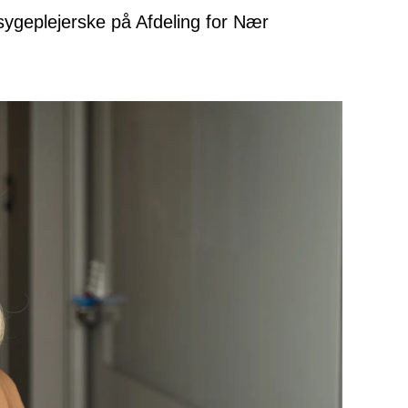
ygeplejerske på Afdeling for Nær