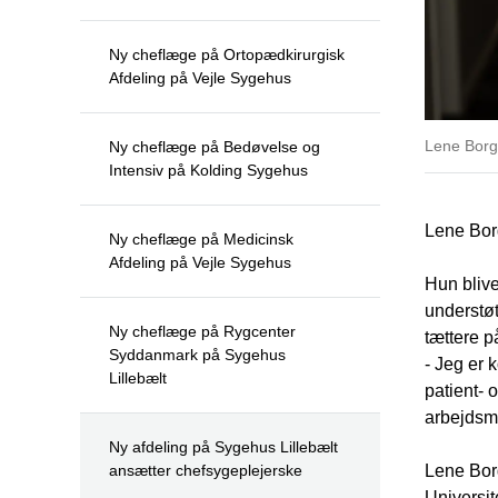
Ny cheflæge på Ortopædkirurgisk
Afdeling på Vejle Sygehus
Lene Borg
Ny cheflæge på Bedøvelse og
Intensiv på Kolding Sygehus
Lene Bor
Ny cheflæge på Medicinsk
Afdeling på Vejle Sygehus
Hun blive
understø
Ny cheflæge på Rygcenter
tættere p
Syddanmark på Sygehus
- Jeg er 
Lillebælt
patient- 
arbejdsmi
Ny afdeling på Sygehus Lillebælt
ansætter chefsygeplejerske
Lene Bor
Universit