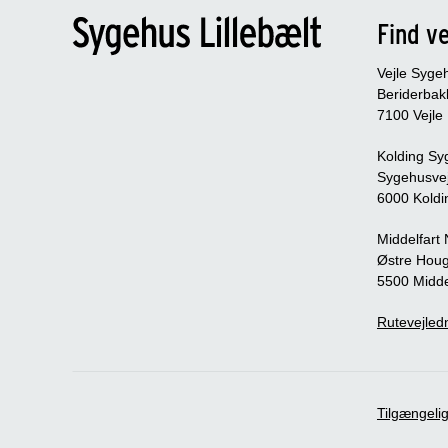
Find ve
Vejle Syge
Beriderbak
7100 Vejle
Kolding Sy
Sygehusve
6000 Koldi
Middelfart
Østre Houg
5500 Midde
Rutevejledn
Tilgængeli